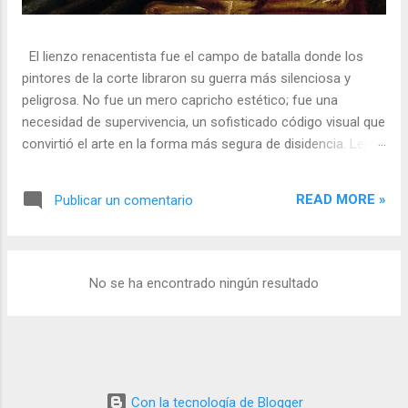
El lienzo renacentista fue el campo de batalla donde los
pintores de la corte libraron su guerra más silenciosa y
peligrosa. No fue un mero capricho estético; fue una
necesidad de supervivencia, un sofisticado código visual que
convirtió el arte en la forma más segura de disidencia. Lejos
de ser meros propagandistas del poder absoluto, estos
artistas eran agentes dobles, equilibrando su necesidad de
READ MORE »
Publicar un comentario
mecenazgo real con la obligación de preservar su integridad
política o simplemente la vida. En una era donde la censura
era la norma y la Inquisición vigilaba cada pincelada, los
pintores encontraron en los símbolos, las distorsiones y los
No se ha encontrado ningún resultado
objetos cotidianos un lenguaje cifrado capaz de eludir a los
censores y desafiar al trono. 🎭 La arquitectura del engaño
El retrato renacentista no era un simple reflejo de la realidad,
sino un objeto tridimensional y multifacético. Los pintores
de la corte eran los agentes dobles definitivos, y dominaban
Con la tecnología de Blogger
el arte de la "resistencia óptica". ...