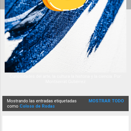
Curiosidades del arte, la cultura la historia y la ciencia. Por:
Montserrat Gutiérrez
Mostrando las entradas etiquetadas
MOSTRAR TODO
E
como
Coloso de Rodas
n
t
r