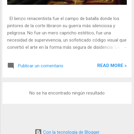
El lienzo renacentista fue el campo de batalla donde los
pintores de la corte libraron su guerra más silenciosa y
peligrosa. No fue un mero capricho estético; fue una
necesidad de supervivencia, un sofisticado código visual que
convirtió el arte en la forma más segura de disidencia. Lejos
de ser meros propagandistas del poder absoluto, estos
artistas eran agentes dobles, equilibrando su necesidad de
READ MORE »
Publicar un comentario
mecenazgo real con la obligación de preservar su integridad
política o simplemente la vida. En una era donde la censura
era la norma y la Inquisición vigilaba cada pincelada, los
pintores encontraron en los símbolos, las distorsiones y los
No se ha encontrado ningún resultado
objetos cotidianos un lenguaje cifrado capaz de eludir a los
censores y desafiar al trono. 🎭 La arquitectura del engaño
El retrato renacentista no era un simple reflejo de la realidad,
sino un objeto tridimensional y multifacético. Los pintores
de la corte eran los agentes dobles definitivos, y dominaban
Con la tecnología de Blogger
el arte de la "resistencia óptica". ...