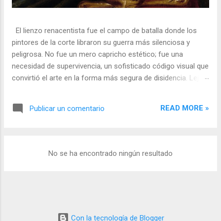
El lienzo renacentista fue el campo de batalla donde los
pintores de la corte libraron su guerra más silenciosa y
peligrosa. No fue un mero capricho estético; fue una
necesidad de supervivencia, un sofisticado código visual que
convirtió el arte en la forma más segura de disidencia. Lejos
de ser meros propagandistas del poder absoluto, estos
artistas eran agentes dobles, equilibrando su necesidad de
READ MORE »
Publicar un comentario
mecenazgo real con la obligación de preservar su integridad
política o simplemente la vida. En una era donde la censura
era la norma y la Inquisición vigilaba cada pincelada, los
pintores encontraron en los símbolos, las distorsiones y los
No se ha encontrado ningún resultado
objetos cotidianos un lenguaje cifrado capaz de eludir a los
censores y desafiar al trono. 🎭 La arquitectura del engaño
El retrato renacentista no era un simple reflejo de la realidad,
sino un objeto tridimensional y multifacético. Los pintores
de la corte eran los agentes dobles definitivos, y dominaban
Con la tecnología de Blogger
el arte de la "resistencia óptica". ...