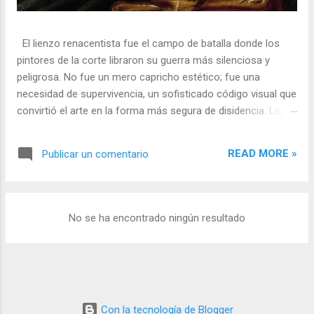
El lienzo renacentista fue el campo de batalla donde los
pintores de la corte libraron su guerra más silenciosa y
peligrosa. No fue un mero capricho estético; fue una
necesidad de supervivencia, un sofisticado código visual que
convirtió el arte en la forma más segura de disidencia. Lejos
de ser meros propagandistas del poder absoluto, estos
artistas eran agentes dobles, equilibrando su necesidad de
READ MORE »
Publicar un comentario
mecenazgo real con la obligación de preservar su integridad
política o simplemente la vida. En una era donde la censura
era la norma y la Inquisición vigilaba cada pincelada, los
pintores encontraron en los símbolos, las distorsiones y los
No se ha encontrado ningún resultado
objetos cotidianos un lenguaje cifrado capaz de eludir a los
censores y desafiar al trono. 🎭 La arquitectura del engaño
El retrato renacentista no era un simple reflejo de la realidad,
sino un objeto tridimensional y multifacético. Los pintores
de la corte eran los agentes dobles definitivos, y dominaban
Con la tecnología de Blogger
el arte de la "resistencia óptica". ...