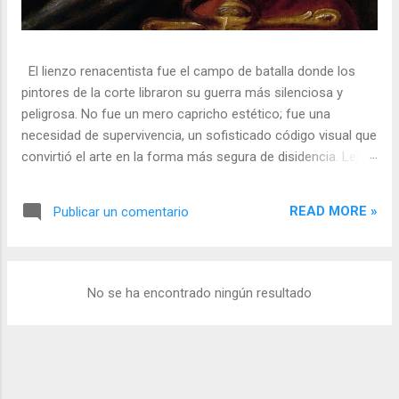
El lienzo renacentista fue el campo de batalla donde los
pintores de la corte libraron su guerra más silenciosa y
peligrosa. No fue un mero capricho estético; fue una
necesidad de supervivencia, un sofisticado código visual que
convirtió el arte en la forma más segura de disidencia. Lejos
de ser meros propagandistas del poder absoluto, estos
artistas eran agentes dobles, equilibrando su necesidad de
READ MORE »
Publicar un comentario
mecenazgo real con la obligación de preservar su integridad
política o simplemente la vida. En una era donde la censura
era la norma y la Inquisición vigilaba cada pincelada, los
pintores encontraron en los símbolos, las distorsiones y los
No se ha encontrado ningún resultado
objetos cotidianos un lenguaje cifrado capaz de eludir a los
censores y desafiar al trono. 🎭 La arquitectura del engaño
El retrato renacentista no era un simple reflejo de la realidad,
sino un objeto tridimensional y multifacético. Los pintores
de la corte eran los agentes dobles definitivos, y dominaban