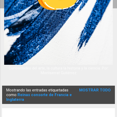
Curiosidades del arte, la cultura la historia y la ciencia. Por:
Montserrat Gutiérrez
Mostrando las entradas etiquetadas
MOSTRAR TODO
E
como
Reinas consorte de Francia e
Inglaterra
n
t
r