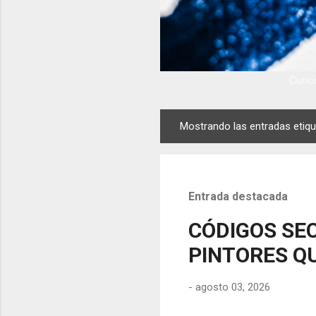
Curios
Mostrando las entradas eti
E
n
t
r
Entrada destacada
a
d
CÓDIGOS SEC
a
PINTORES QU
s
-
agosto 03, 2026