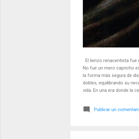
El lienzo renacentista fue 
No fue un mero capricho est
la forma más segura de dis
dobles, equilibrando su nec
vida. En una era donde la ce
símbolos, las distorsiones y
🎭 La arquitectura del engañ
Publicar un comentar
multifacético. Los pintores 