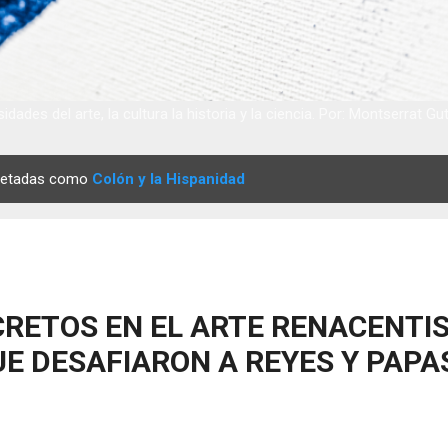
idades del arte, la cultura la historia y la ciencia. Por: Montserrat Gu
quetadas como
Colón y la Hispanidad
RETOS EN EL ARTE RENACENTIS
E DESAFIARON A REYES Y PAPA