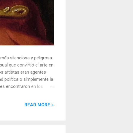
 más silenciosa y peligrosa.
ual que convirtió el arte en
s artistas eran agentes
ad política o simplemente la
ores encontraron en los
sores y desafiar al trono.
o un objeto tridimensional y
READ MORE »
la "resistencia óptica". ...