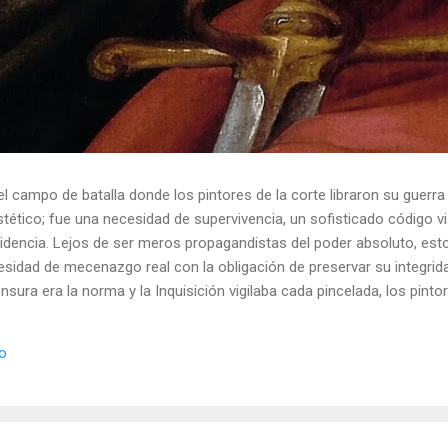
el campo de batalla donde los pintores de la corte libraron su guerra
ético; fue una necesidad de supervivencia, un sofisticado código vis
idencia. Lejos de ser meros propagandistas del poder absoluto, esto
esidad de mecenazgo real con la obligación de preservar su integrid
nsura era la norma y la Inquisición vigilaba cada pincelada, los pint
 los objetos cotidianos un lenguaje cifrado capaz de eludir a los cen
o El retrato renacentista no era un simple reflejo de la realidad, sin
io
de la corte eran los agentes dobles definitivos, y dominaban el arte de 