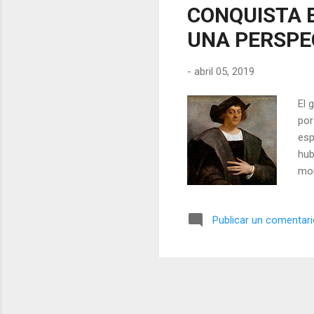
CONQUISTA E
UNA PERSPE
-
abril 05, 2019
El 
por
esp
hub
mom
Cri
den
Publicar un comentar
que
esc
mun
tem