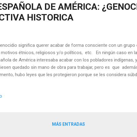
SPAÑOLA DE AMÉRICA: ¿GENOCI
CTIVA HISTORICA
genocidio significa querer acabar de forma consciente con un grup
 motivos étnicos, religiosos y/o políticos, etc. En ningún caso en l
añola de América interesaba acabar con los pobladores indígenas, 
iesen quedado sin mano de obra para trabajar, pero es que además
ento, hubo leyes que les protegieron porque se les considera súbd
stobal Colón Día de la Hispanidad y Columbus En los últimos años, e
ostando a los colonizadores y descubridores españoles de la gesta 
io
 apenas pasó del caribe, derribando sus estatuas, placas, etc. arg
lavistas. Este debate quizás viene alimentado por décadas de mala
do latinoamericano emigrado al norte del continente . Los expert
a a...
MÁS ENTRADAS