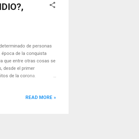
DIO?,
o determinado de personas
a época de la conquista
ya que entre otras cosas se
, desde el primer
itos de la corona.
n Estados Unidos, se está
americana, incluido Colón,
READ MORE »
umentando que eran
 o falta de información del
os e investigadores de este