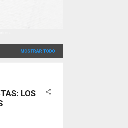
tiérrez
MOSTRAR TODO
TAS: LOS
S