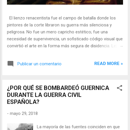
El lienzo renacentista fue el campo de batalla donde los
pintores de la corte libraron su guerra más silenciosa y
peligrosa. No fue un mero capricho estético; fue una
necesidad de supervivencia, un sofisticado código visual que
convirtió el arte en la forma más segura de disidencia. Lejos
de ser meros propagandistas del poder absoluto, estos
artistas eran agentes dobles, equilibrando su necesidad de
READ MORE »
Publicar un comentario
mecenazgo real con la obligación de preservar su integridad
política o simplemente la vida. En una era donde la censura
era la norma y la Inquisición vigilaba cada pincelada, los
¿POR QUÉ SE BOMBARDEÓ GUERNICA
pintores encontraron en los símbolos, las distorsiones y los
DURANTE LA GUERRA CIVIL
objetos cotidianos un lenguaje cifrado capaz de eludir a los
ESPAÑOLA?
censores y desafiar al trono. 🎭 La arquitectura del engaño
El retrato renacentista no era un simple reflejo de la realidad,
-
mayo 29, 2018
sino un objeto tridimensional y multifacético. Los pintores
de la corte eran los agentes dobles definitivos, y dominaban
La mayoría de las fuentes coinciden en que
el arte de la "resistencia óptica". ...