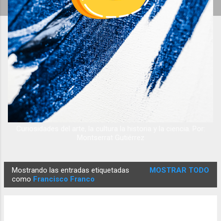
Curiosidades del arte, la cultura la historia y la ciencia. Por:
Montserrat Gutiérrez
Mostrando las entradas etiquetadas
MOSTRAR TODO
E
como
Francisco Franco
n
t
r