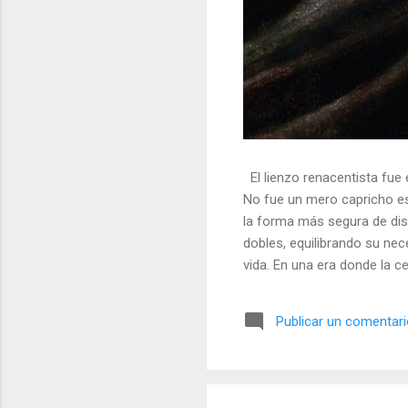
El lienzo renacentista fue 
No fue un mero capricho est
la forma más segura de dis
dobles, equilibrando su nec
vida. En una era donde la ce
símbolos, las distorsiones y
🎭 La arquitectura del engañ
Publicar un comentar
multifacético. Los pintores 