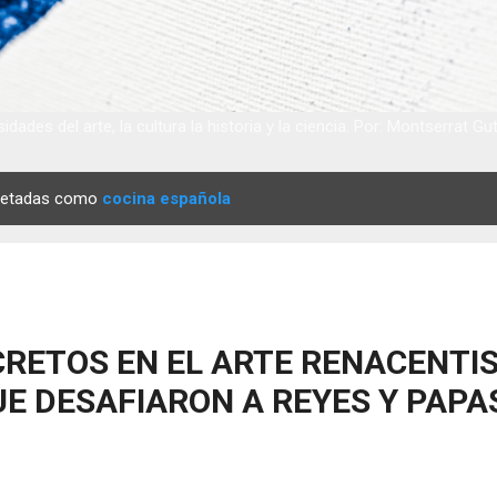
idades del arte, la cultura la historia y la ciencia. Por: Montserrat Gu
quetadas como
cocina española
RETOS EN EL ARTE RENACENTIS
E DESAFIARON A REYES Y PAPA