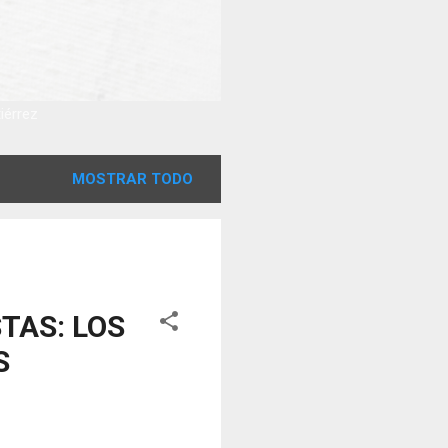
tiérrez
MOSTRAR TODO
TAS: LOS
S