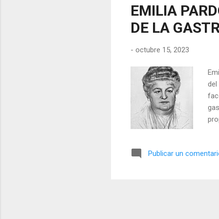
EMILIA PAR
DE LA GAST
-
octubre 15, 2023
Emi
del
fac
gas
pro
cul
per
Publicar un comentar
Eur
ins
Ing
per