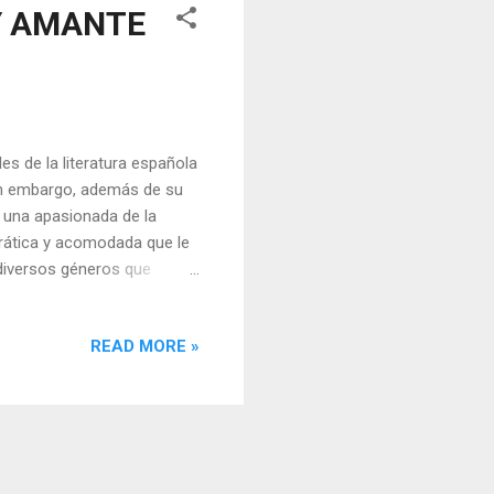
Y AMANTE
es de la literatura española
 Sin embargo, además de su
y una apasionada de la
crática y acomodada que le
diversos géneros que
la poesía, el teatro y el
uy joven por España y por
READ MORE »
o, y le sirvieron de
uentran Francia, Italia,
a. En sus viajes conoció a