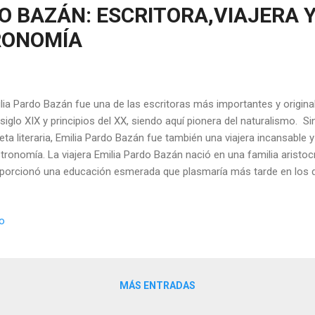
DO BAZÁN: ESCRITORA,VIAJERA 
RONOMÍA
lia Pardo Bazán fue una de las escritoras más importantes y original
 siglo XIX y principios del XX, siendo aquí pionera del naturalismo.
eta literaria, Emilia Pardo Bazán fue también una viajera incansable 
tronomía. La viajera Emilia Pardo Bazán nació en una familia aristo
porcionó una educación esmerada que plasmaría más tarde en los 
tivó a través de su obra literaria como la novela, el cuento, el ensayo, 
iodismo. Pero su posición social también le permitió viajar desde m
io
opa. Estos viajes despertaron su curiosidad y su afán de conocimient
piración para muchas de sus obras. Entre los países que visitó se enc
laterra, Portugal, Bélgica, Holanda, Alemania, Suiza, Austria y Hungrí
sonalidades relevantes...
MÁS ENTRADAS