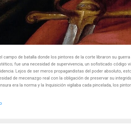
el campo de batalla donde los pintores de la corte libraron su guerra
ético; fue una necesidad de supervivencia, un sofisticado código vis
idencia. Lejos de ser meros propagandistas del poder absoluto, esto
esidad de mecenazgo real con la obligación de preservar su integrid
nsura era la norma y la Inquisición vigilaba cada pincelada, los pint
 los objetos cotidianos un lenguaje cifrado capaz de eludir a los cen
o El retrato renacentista no era un simple reflejo de la realidad, sin
io
de la corte eran los agentes dobles definitivos, y dominaban el arte de 