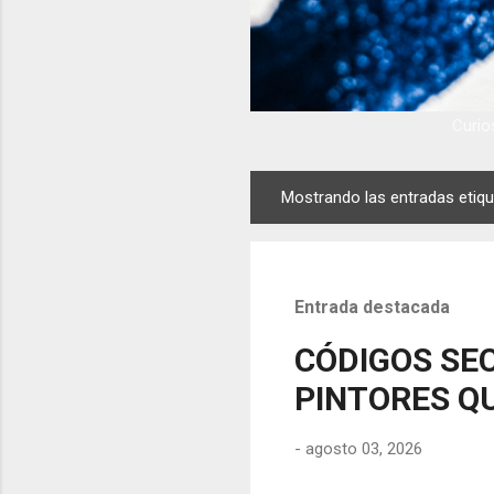
Curios
Mostrando las entradas eti
E
n
t
r
Entrada destacada
a
d
CÓDIGOS SEC
a
PINTORES QU
s
-
agosto 03, 2026