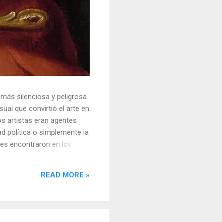
 más silenciosa y peligrosa.
ual que convirtió el arte en
s artistas eran agentes
ad política o simplemente la
ores encontraron en los
sores y desafiar al trono.
o un objeto tridimensional y
READ MORE »
la "resistencia óptica". ...