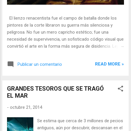
El lienzo renacentista fue el campo de batalla donde los
pintores de la corte libraron su guerra más silenciosa y
peligrosa. No fue un mero capricho estético; fue una
necesidad de supervivencia, un sofisticado código visual que
convirtió el arte en la forma más segura de disidencia. Lejos
de ser meros propagandistas del poder absoluto, estos
artistas eran agentes dobles, equilibrando su necesidad de
READ MORE »
Publicar un comentario
mecenazgo real con la obligación de preservar su integridad
política o simplemente la vida. En una era donde la censura
era la norma y la Inquisición vigilaba cada pincelada, los
GRANDES TESOROS QUE SE TRAGÓ
pintores encontraron en los símbolos, las distorsiones y los
EL MAR
objetos cotidianos un lenguaje cifrado capaz de eludir a los
censores y desafiar al trono. 🎭 La arquitectura del engaño
-
octubre 21, 2014
El retrato renacentista no era un simple reflejo de la realidad,
sino un objeto tridimensional y multifacético. Los pintores
Se estima que cerca de 3 millones de pecios
de la corte eran los agentes dobles definitivos, y dominaban
antiguos, aún por descubrir, descansan en el
el arte de la "resistencia óptica". ...