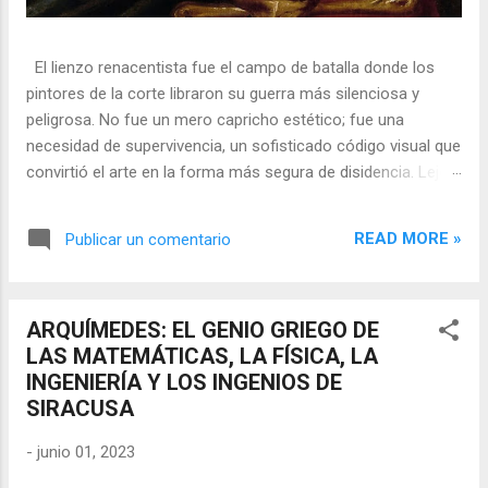
El lienzo renacentista fue el campo de batalla donde los
pintores de la corte libraron su guerra más silenciosa y
peligrosa. No fue un mero capricho estético; fue una
necesidad de supervivencia, un sofisticado código visual que
convirtió el arte en la forma más segura de disidencia. Lejos
de ser meros propagandistas del poder absoluto, estos
artistas eran agentes dobles, equilibrando su necesidad de
READ MORE »
Publicar un comentario
mecenazgo real con la obligación de preservar su integridad
política o simplemente la vida. En una era donde la censura
era la norma y la Inquisición vigilaba cada pincelada, los
ARQUÍMEDES: EL GENIO GRIEGO DE
pintores encontraron en los símbolos, las distorsiones y los
LAS MATEMÁTICAS, LA FÍSICA, LA
objetos cotidianos un lenguaje cifrado capaz de eludir a los
INGENIERÍA Y LOS INGENIOS DE
censores y desafiar al trono. 🎭 La arquitectura del engaño
SIRACUSA
El retrato renacentista no era un simple reflejo de la realidad,
sino un objeto tridimensional y multifacético. Los pintores
-
junio 01, 2023
de la corte eran los agentes dobles definitivos, y dominaban
el arte de la "resistencia óptica". ...