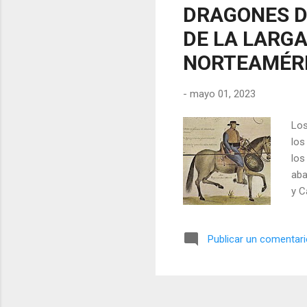
DRAGONES D
DE LA LARG
NORTEAMÉR
-
mayo 01, 2023
Los
los
los
aba
y C
En 
su 
Publicar un comentar
con
com
dos
def