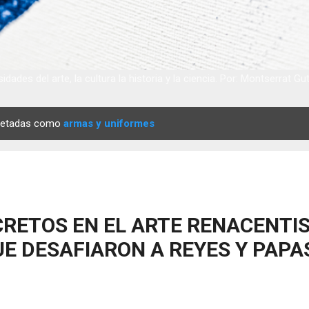
idades del arte, la cultura la historia y la ciencia. Por: Montserrat Gu
quetadas como
armas y uniformes
RETOS EN EL ARTE RENACENTIS
E DESAFIARON A REYES Y PAPA