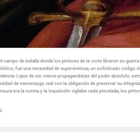
el campo de batalla donde los pintores de la corte libraron su guerra
ético; fue una necesidad de supervivencia, un sofisticado código vis
idencia. Lejos de ser meros propagandistas del poder absoluto, esto
esidad de mecenazgo real con la obligación de preservar su integrid
nsura era la norma y la Inquisición vigilaba cada pincelada, los pint
 los objetos cotidianos un lenguaje cifrado capaz de eludir a los cen
o El retrato renacentista no era un simple reflejo de la realidad, sin
io
de la corte eran los agentes dobles definitivos, y dominaban el arte de 