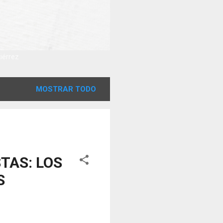
tiérrez
MOSTRAR TODO
TAS: LOS
S