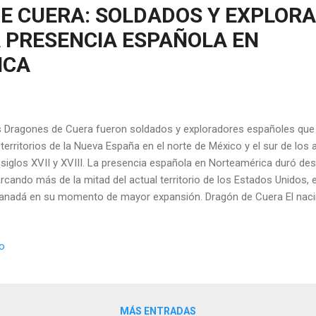
E CUERA: SOLDADOS Y EXPLOR
A PRESENCIA ESPAÑOLA EN
ICA
 Dragones de Cuera fueron soldados y exploradores españoles que 
 territorios de la Nueva España en el norte de México y el sur de lo
 siglos XVII y XVIII. La presencia española en Norteamérica duró desd
rcando más de la mitad del actual territorio de los Estados Unidos, 
anadá en su momento de mayor expansión. Dragón de Cuera El naci
los tiempos en que los Estados Unidos todavía no existían, los espa
presencia en los territorios que hoy en día forman parte del país n
io
trolaba vastos territorios, incluyendo rutas de comunicación entre Mé
o entre Florida y Texas. Pero su dominio también se extendía a la
 Dakotas, Alaska y Canadá. Para proteger y controlar esta vasta reg
ensa con soldados entrenado...
MÁS ENTRADAS