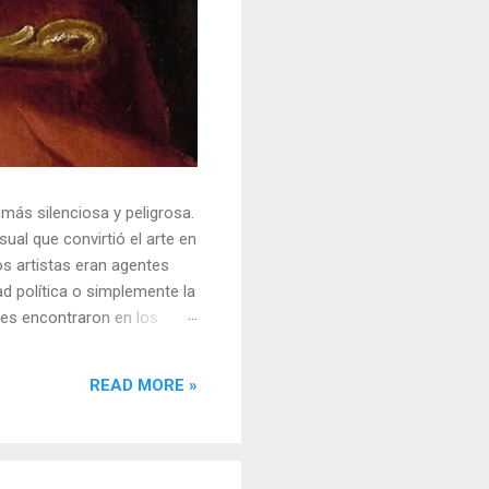
 más silenciosa y peligrosa.
ual que convirtió el arte en
s artistas eran agentes
ad política o simplemente la
ores encontraron en los
sores y desafiar al trono.
o un objeto tridimensional y
READ MORE »
la "resistencia óptica". ...