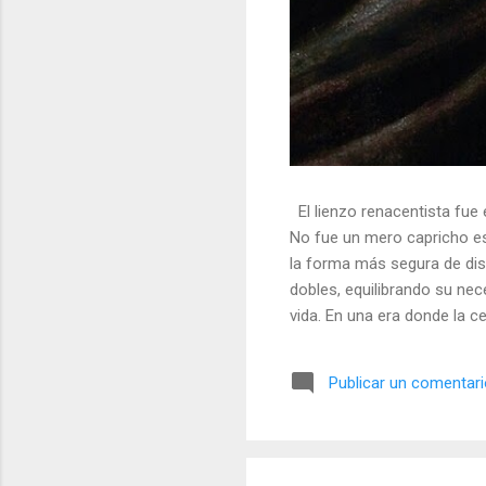
El lienzo renacentista fue 
No fue un mero capricho est
la forma más segura de dis
dobles, equilibrando su nec
vida. En una era donde la ce
símbolos, las distorsiones y
🎭 La arquitectura del engañ
Publicar un comentar
multifacético. Los pintores 