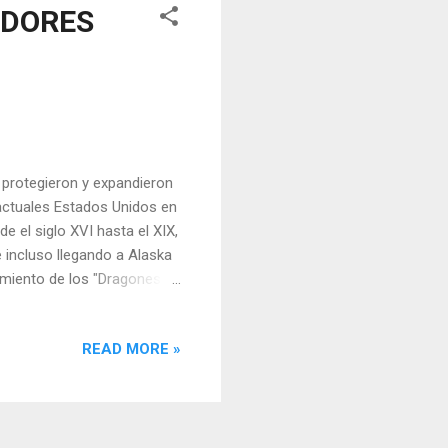
ADORES
protegieron y expandieron
s actuales Estados Unidos en
e el siglo XVI hasta el XIX,
e incluso llegando a Alaska
miento de los "Dragones"
ñoles ya habían establecido
orteamericano. España
READ MORE »
xico y California, así
s Montañas Rocosas, las
ión, se creó un sistema de