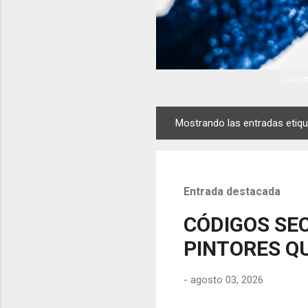
Curios
Mostrando las entradas eti
E
n
t
r
Entrada destacada
a
d
CÓDIGOS SEC
a
PINTORES QU
s
-
agosto 03, 2026