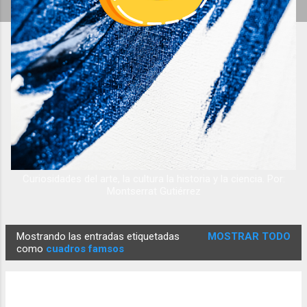
Curiosidades del arte, la cultura la historia y la ciencia. Por:
Montserrat Gutiérrez
Mostrando las entradas etiquetadas
MOSTRAR TODO
E
como
cuadros famsos
n
t
r