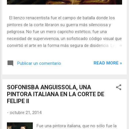
El lienzo renacentista fue el campo de batalla donde los
pintores de la corte libraron su guerra más silenciosa y
peligrosa. No fue un mero capricho estético; fue una
necesidad de supervivencia, un sofisticado código visual que
convirtió el arte en la forma más segura de disidencia. Lejos
de ser meros propagandistas del poder absoluto, estos
artistas eran agentes dobles, equilibrando su necesidad de
READ MORE »
Publicar un comentario
mecenazgo real con la obligación de preservar su integridad
política o simplemente la vida. En una era donde la censura
era la norma y la Inquisición vigilaba cada pincelada, los
SOFONISBA ANGUISSOLA, UNA
pintores encontraron en los símbolos, las distorsiones y los
PINTORA ITALIANA EN LA CORTE DE
objetos cotidianos un lenguaje cifrado capaz de eludir a los
FELIPE II
censores y desafiar al trono. 🎭 La arquitectura del engaño
El retrato renacentista no era un simple reflejo de la realidad,
-
octubre 21, 2014
sino un objeto tridimensional y multifacético. Los pintores
de la corte eran los agentes dobles definitivos, y dominaban
Fue una pintora italiana, que no sólo fue la
el arte de la "resistencia óptica". ...