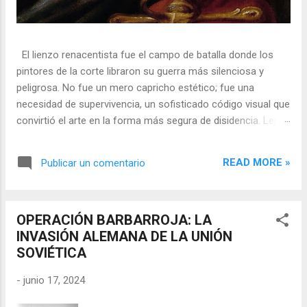
El lienzo renacentista fue el campo de batalla donde los
pintores de la corte libraron su guerra más silenciosa y
peligrosa. No fue un mero capricho estético; fue una
necesidad de supervivencia, un sofisticado código visual que
convirtió el arte en la forma más segura de disidencia. Lejos
de ser meros propagandistas del poder absoluto, estos
artistas eran agentes dobles, equilibrando su necesidad de
READ MORE »
Publicar un comentario
mecenazgo real con la obligación de preservar su integridad
política o simplemente la vida. En una era donde la censura
era la norma y la Inquisición vigilaba cada pincelada, los
OPERACIÓN BARBARROJA: LA
pintores encontraron en los símbolos, las distorsiones y los
INVASIÓN ALEMANA DE LA UNIÓN
objetos cotidianos un lenguaje cifrado capaz de eludir a los
SOVIÉTICA
censores y desafiar al trono. 🎭 La arquitectura del engaño
El retrato renacentista no era un simple reflejo de la realidad,
-
junio 17, 2024
sino un objeto tridimensional y multifacético. Los pintores
de la corte eran los agentes dobles definitivos, y dominaban