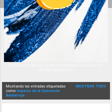
Curiosidades del arte, la cultura la historia y la ciencia. Por:
Montserrat Gutiérrez
Mostrando las entradas etiquetadas
MOSTRAR TODO
E
como
Impacto de la Operación
Barbarroja
n
t
r