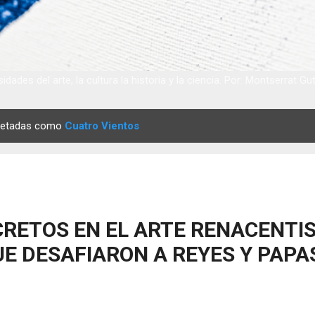
idades del arte, la cultura la historia y la ciencia. Por: Montserrat Gu
quetadas como
Cuatro Vientos
RETOS EN EL ARTE RENACENTIS
E DESAFIARON A REYES Y PAPA