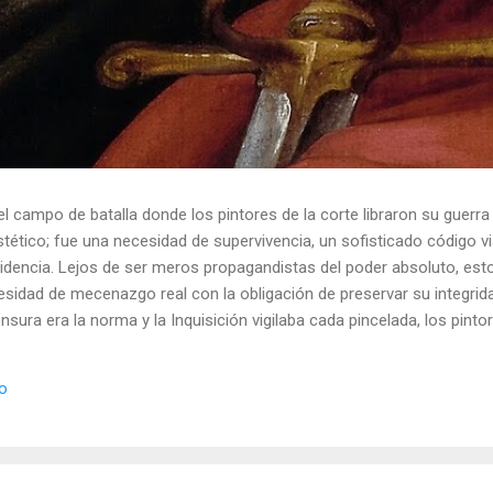
el campo de batalla donde los pintores de la corte libraron su guerra
ético; fue una necesidad de supervivencia, un sofisticado código vis
idencia. Lejos de ser meros propagandistas del poder absoluto, esto
esidad de mecenazgo real con la obligación de preservar su integrid
nsura era la norma y la Inquisición vigilaba cada pincelada, los pint
 los objetos cotidianos un lenguaje cifrado capaz de eludir a los cen
o El retrato renacentista no era un simple reflejo de la realidad, sin
io
de la corte eran los agentes dobles definitivos, y dominaban el arte de 