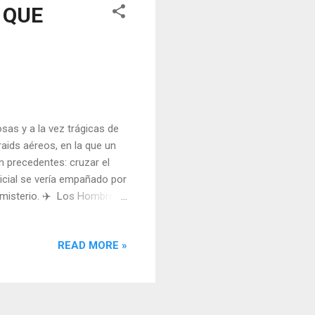
 QUE
as y a la vez trágicas de
aids aéreos, en la que un
n precedentes: cruzar el
nicial se vería empañado por
 misterio. ✈️ Los Hombres
provisación, sino el
onales y un equipo de apoyo
READ MORE »
de la guerra de Marruecos y
n Madrid, Barberán era la
vegante y matemático, fue