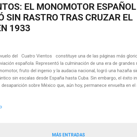
NTOS: EL MONOMOTOR ESPAÑOL
Ó SIN RASTRO TRAS CRUZAR EL
EN 1933
vuelo del Cuatro Vientos constituye una de las páginas más glorios
aviación española. Representó la culminación de una era de grandes r
omotor, fruto del ingenio y la audacia nacional, logró una hazaña si
ántico sin escalas desde España hasta Cuba. Sin embargo, el éxito i
 desaparición sobre México que, aún hoy, permanece envuelta en el
rás de la Hazaña La empresa del Cuatro Vientos no fue obra de la im
ultado de la determinación y la competencia de dos pilotos excepci
io
cial. El Cerebro: Mariano Barberán. Capitán de ingenieros, veterano 
ector de la prestigiosa Escuela de Observadores de Cuatro Vientos e
te maestra del proyecto . Hombre serio, metódico y un brillante na
n en ...
MÁS ENTRADAS