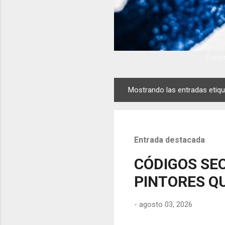
Curios
Mostrando las entradas eti
E
n
t
r
Entrada destacada
a
d
CÓDIGOS SEC
a
PINTORES QU
s
-
agosto 03, 2026