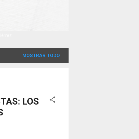
tiérrez
MOSTRAR TODO
TAS: LOS
S