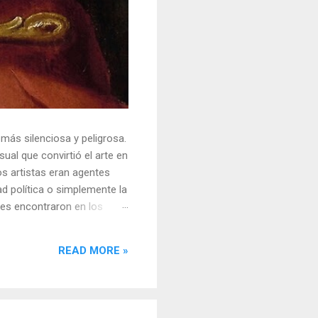
 más silenciosa y peligrosa.
ual que convirtió el arte en
s artistas eran agentes
ad política o simplemente la
ores encontraron en los
sores y desafiar al trono.
o un objeto tridimensional y
READ MORE »
la "resistencia óptica". ...