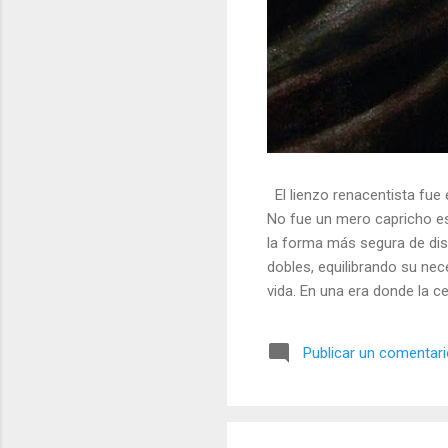
El lienzo renacentista fue 
No fue un mero capricho est
la forma más segura de dis
dobles, equilibrando su nec
vida. En una era donde la ce
símbolos, las distorsiones y
🎭 La arquitectura del engañ
Publicar un comentar
multifacético. Los pintores 