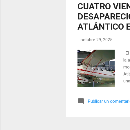
CUATRO VIE
DESAPARECI
ATLÁNTICO 
-
octubre 29, 2025
El 
la 
mon
Atl
una
det
res
Publicar un comentar
cru
dir
men
quie