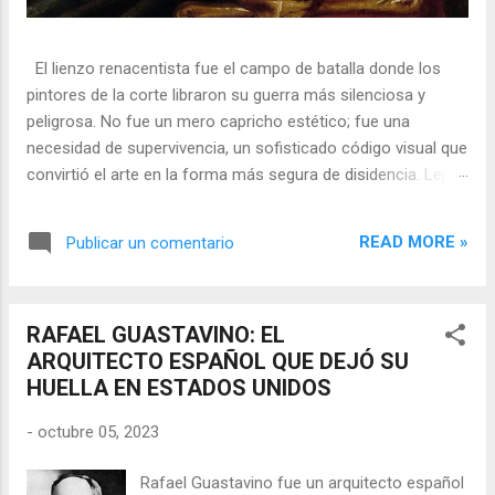
El lienzo renacentista fue el campo de batalla donde los
pintores de la corte libraron su guerra más silenciosa y
peligrosa. No fue un mero capricho estético; fue una
necesidad de supervivencia, un sofisticado código visual que
convirtió el arte en la forma más segura de disidencia. Lejos
de ser meros propagandistas del poder absoluto, estos
artistas eran agentes dobles, equilibrando su necesidad de
READ MORE »
Publicar un comentario
mecenazgo real con la obligación de preservar su integridad
política o simplemente la vida. En una era donde la censura
era la norma y la Inquisición vigilaba cada pincelada, los
RAFAEL GUASTAVINO: EL
pintores encontraron en los símbolos, las distorsiones y los
ARQUITECTO ESPAÑOL QUE DEJÓ SU
objetos cotidianos un lenguaje cifrado capaz de eludir a los
HUELLA EN ESTADOS UNIDOS
censores y desafiar al trono. 🎭 La arquitectura del engaño
El retrato renacentista no era un simple reflejo de la realidad,
-
octubre 05, 2023
sino un objeto tridimensional y multifacético. Los pintores
de la corte eran los agentes dobles definitivos, y dominaban
Rafael Guastavino fue un arquitecto español
el arte de la "resistencia óptica". ...