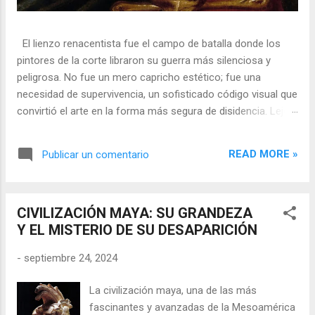
El lienzo renacentista fue el campo de batalla donde los
pintores de la corte libraron su guerra más silenciosa y
peligrosa. No fue un mero capricho estético; fue una
necesidad de supervivencia, un sofisticado código visual que
convirtió el arte en la forma más segura de disidencia. Lejos
de ser meros propagandistas del poder absoluto, estos
artistas eran agentes dobles, equilibrando su necesidad de
READ MORE »
Publicar un comentario
mecenazgo real con la obligación de preservar su integridad
política o simplemente la vida. En una era donde la censura
era la norma y la Inquisición vigilaba cada pincelada, los
CIVILIZACIÓN MAYA: SU GRANDEZA
pintores encontraron en los símbolos, las distorsiones y los
Y EL MISTERIO DE SU DESAPARICIÓN
objetos cotidianos un lenguaje cifrado capaz de eludir a los
censores y desafiar al trono. 🎭 La arquitectura del engaño
-
septiembre 24, 2024
El retrato renacentista no era un simple reflejo de la realidad,
sino un objeto tridimensional y multifacético. Los pintores
La civilización maya, una de las más
de la corte eran los agentes dobles definitivos, y dominaban
fascinantes y avanzadas de la Mesoamérica
el arte de la "resistencia óptica". ...