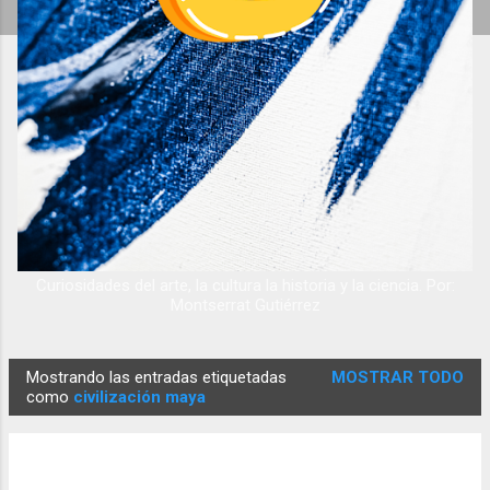
Curiosidades del arte, la cultura la historia y la ciencia. Por:
Montserrat Gutiérrez
Mostrando las entradas etiquetadas
MOSTRAR TODO
E
como
civilización maya
n
t
r