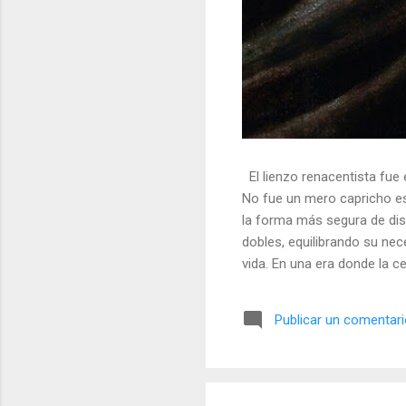
El lienzo renacentista fue 
No fue un mero capricho est
la forma más segura de dis
dobles, equilibrando su nec
vida. En una era donde la ce
símbolos, las distorsiones y
🎭 La arquitectura del engañ
Publicar un comentar
multifacético. Los pintores 