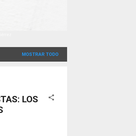
tiérrez
MOSTRAR TODO
TAS: LOS
S