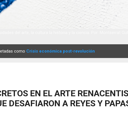
idades del arte, la cultura la historia y la ciencia. Por: Montserrat Gu
quetadas como
Crisis económica post-revolución
RETOS EN EL ARTE RENACENTIS
E DESAFIARON A REYES Y PAPA