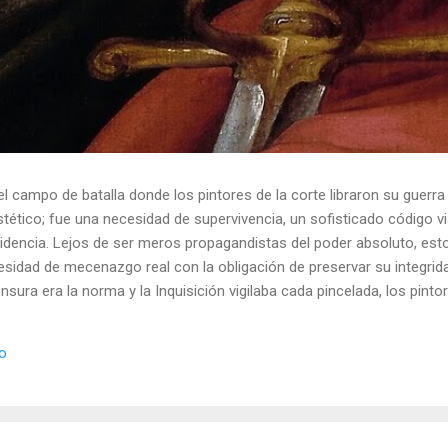
el campo de batalla donde los pintores de la corte libraron su guerra
ético; fue una necesidad de supervivencia, un sofisticado código vis
idencia. Lejos de ser meros propagandistas del poder absoluto, esto
esidad de mecenazgo real con la obligación de preservar su integrid
nsura era la norma y la Inquisición vigilaba cada pincelada, los pint
 los objetos cotidianos un lenguaje cifrado capaz de eludir a los cen
o El retrato renacentista no era un simple reflejo de la realidad, sin
io
de la corte eran los agentes dobles definitivos, y dominaban el arte de 