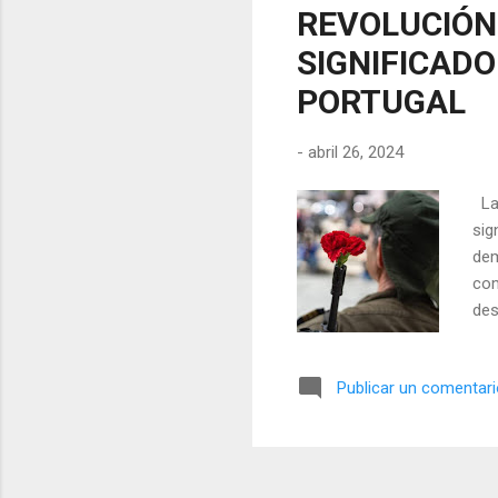
REVOLUCIÓN 
SIGNIFICAD
PORTUGAL
-
abril 26, 2024
La 
sig
dem
com
des
Cla
roj
Publicar un comentar
sin
esp
mil
Lis