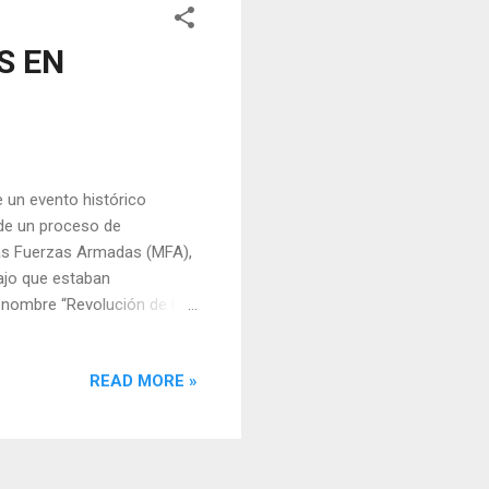
S EN
e un evento histórico
 de un proceso de
las Fuerzas Armadas (MFA),
bajo que estaban
l nombre “Revolución de los
ión, que colocaron claveles
imbolizando una revolución
READ MORE »
cambio sin violencia y la
ción comenzó como un golpe
de puntos estratégicos en