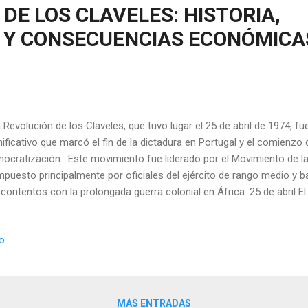
DE LOS CLAVELES: HISTORIA,
O Y CONSECUENCIAS ECONÓMICA
Revolución de los Claveles, que tuvo lugar el 25 de abril de 1974, fu
nificativo que marcó el fin de la dictadura en Portugal y el comienzo
ocratización. Este movimiento fue liderado por el Movimiento de 
puesto principalmente por oficiales del ejército de rango medio y 
contentos con la prolongada guerra colonial en África. 25 de abril E
veles” proviene del gesto pacífico de los revolucionarios y la poblac
os en los cañones de las armas y en las solapas de los militares, s
io
 derramamiento de sangre. Este acto simbólico reflejaba el deseo de 
eranza de una nueva era de libertad y derechos civiles. La revolu
itar en la madrugada del 25 de abril, cuando el MFA tomó el control 
boa. Sorprendentemente, la población...
MÁS ENTRADAS