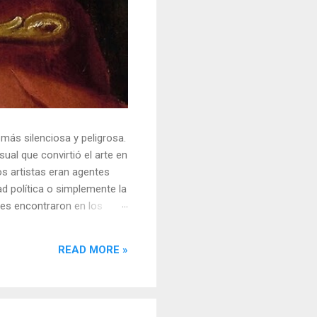
 más silenciosa y peligrosa.
ual que convirtió el arte en
s artistas eran agentes
ad política o simplemente la
ores encontraron en los
sores y desafiar al trono.
o un objeto tridimensional y
READ MORE »
la "resistencia óptica". ...