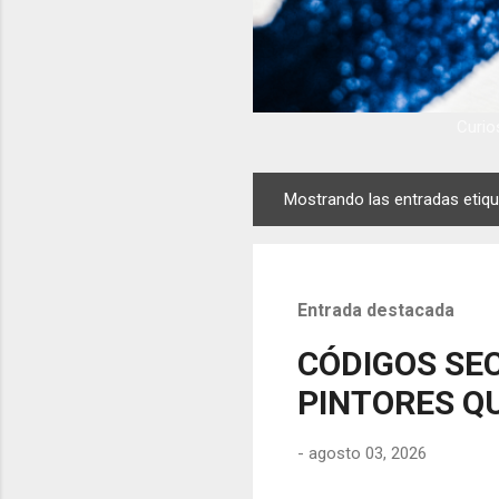
Curios
Mostrando las entradas eti
E
n
t
r
Entrada destacada
a
d
CÓDIGOS SEC
a
PINTORES QU
s
-
agosto 03, 2026