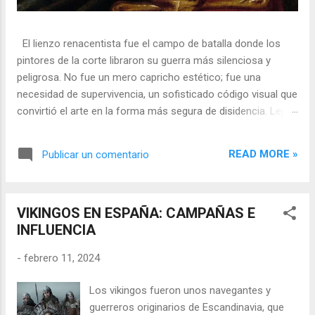
El lienzo renacentista fue el campo de batalla donde los
pintores de la corte libraron su guerra más silenciosa y
peligrosa. No fue un mero capricho estético; fue una
necesidad de supervivencia, un sofisticado código visual que
convirtió el arte en la forma más segura de disidencia. Lejos
de ser meros propagandistas del poder absoluto, estos
artistas eran agentes dobles, equilibrando su necesidad de
READ MORE »
Publicar un comentario
mecenazgo real con la obligación de preservar su integridad
política o simplemente la vida. En una era donde la censura
era la norma y la Inquisición vigilaba cada pincelada, los
VIKINGOS EN ESPAÑA: CAMPAÑAS E
pintores encontraron en los símbolos, las distorsiones y los
INFLUENCIA
objetos cotidianos un lenguaje cifrado capaz de eludir a los
censores y desafiar al trono. 🎭 La arquitectura del engaño
-
febrero 11, 2024
El retrato renacentista no era un simple reflejo de la realidad,
sino un objeto tridimensional y multifacético. Los pintores
Los vikingos fueron unos navegantes y
de la corte eran los agentes dobles definitivos, y dominaban
guerreros originarios de Escandinavia, que
el arte de la "resistencia óptica". ...