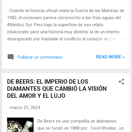
Cuando la historia oficial relata la Guerra de las Malvinas de
1982, el escenario parece circunscrito a las frías aguas del
Atlántico Sur. Pero bajo la superficie de ese relato
edulcorado yace una historia muy distinta: la de un intento
desesperado por trasladar el conflicto al corazón de Europa,
a solo 14 kilómetros de la costa española. En la primavera
de 1982, un comando de cuatro hombres cruzó el Atlántico
READ MORE »
Publicar un comentario
con un plan tan audaz como peligroso: hundir un buque de la
Royal Navy en el puerto de Gibraltar . La misión, bautizada
como Operación Algeciras (u Operación Gibraltar), fue
DE BEERS: EL IMPERIO DE LOS
concebida en la cúpula de la dictadura militar argentina y
DIAMANTES QUE CAMBIÓ LA VISIÓN
ejecutada con la ayuda de un equipo de infiltrados tan
DEL AMOR Y EL LUJO
heterogéneo como letal: exguerrilleros montoneros
reconvertidos en agentes de inteligencia . El plan fracasó.
-
marzo 01, 2024
Pero lo cerca que estuvo de tener éxito —y las
consecuencias que habría desencadenado— convierten a la
De Beers es una compañía de diamantes
Operación Algeciras en uno de los episodios de inteligencia
que se fundó en 1888 por Cecil Rhodes , un
más fascinantes y ...