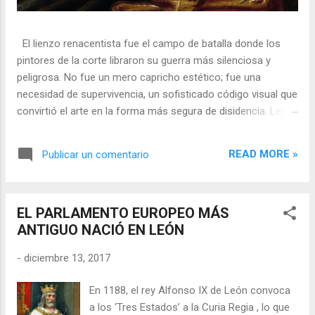
El lienzo renacentista fue el campo de batalla donde los
pintores de la corte libraron su guerra más silenciosa y
peligrosa. No fue un mero capricho estético; fue una
necesidad de supervivencia, un sofisticado código visual que
convirtió el arte en la forma más segura de disidencia. Lejos
de ser meros propagandistas del poder absoluto, estos
artistas eran agentes dobles, equilibrando su necesidad de
READ MORE »
Publicar un comentario
mecenazgo real con la obligación de preservar su integridad
política o simplemente la vida. En una era donde la censura
era la norma y la Inquisición vigilaba cada pincelada, los
EL PARLAMENTO EUROPEO MÁS
pintores encontraron en los símbolos, las distorsiones y los
ANTIGUO NACIÓ EN LEÓN
objetos cotidianos un lenguaje cifrado capaz de eludir a los
censores y desafiar al trono. 🎭 La arquitectura del engaño
-
diciembre 13, 2017
El retrato renacentista no era un simple reflejo de la realidad,
sino un objeto tridimensional y multifacético. Los pintores
En 1188, el rey Alfonso IX de León convoca
de la corte eran los agentes dobles definitivos, y dominaban
a los ‘Tres Estados’ a la Curia Regia , lo que
el arte de la "resistencia óptica". ...