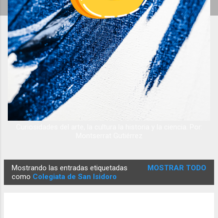
Curiosidades del arte, la cultura la historia y la ciencia. Por:
Montserrat Gutiérrez
Mostrando las entradas etiquetadas
MOSTRAR TODO
E
como
Colegiata de San Isidoro
n
t
r