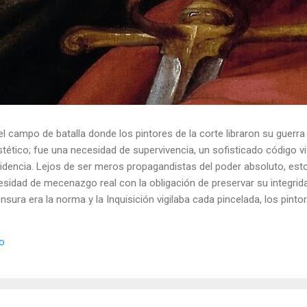
el campo de batalla donde los pintores de la corte libraron su guerra
ético; fue una necesidad de supervivencia, un sofisticado código vis
idencia. Lejos de ser meros propagandistas del poder absoluto, esto
esidad de mecenazgo real con la obligación de preservar su integrid
nsura era la norma y la Inquisición vigilaba cada pincelada, los pint
 los objetos cotidianos un lenguaje cifrado capaz de eludir a los cen
o El retrato renacentista no era un simple reflejo de la realidad, sin
io
de la corte eran los agentes dobles definitivos, y dominaban el arte de 