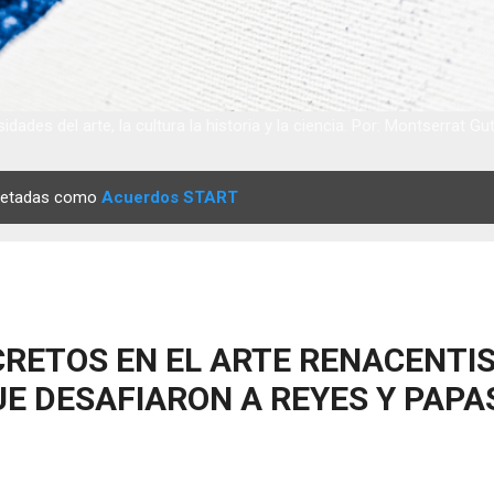
idades del arte, la cultura la historia y la ciencia. Por: Montserrat Gu
quetadas como
Acuerdos START
RETOS EN EL ARTE RENACENTIS
E DESAFIARON A REYES Y PAPA