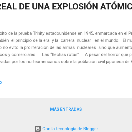
REAL DE UNA EXPLOSIÓN ATÓMI
éxito de la prueba Trinity estadounidense en 1945, enmarcada en el
bién el principio de la era y la carrera nuclear en el mundo. El 
o no evitó la proliferación de las armas nucleares sino que aument
icos y comerciales. Las “flechas rotas” A pesar del horror que 
zadas por los norteamericanos sobre la población civil japonesa de 
os de pararse los ensayos nucleares, estos se sucedieron a lo largo
mejora de estas armas. Pero la carrera nuclear ya no significó algo
io
 industria muy onerosa. Y como ocurre con cualquier nueva tecnol
s en que era esencial realizar múltiples pruebas, también se produ
ma incomprensible, ...
MÁS ENTRADAS
Con la tecnología de Blogger