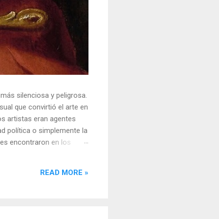
 más silenciosa y peligrosa.
ual que convirtió el arte en
s artistas eran agentes
ad política o simplemente la
ores encontraron en los
sores y desafiar al trono.
o un objeto tridimensional y
READ MORE »
la "resistencia óptica". ...