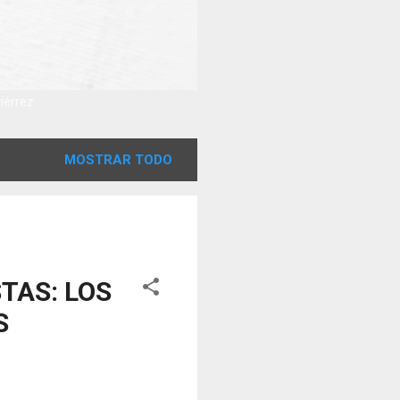
tiérrez
MOSTRAR TODO
TAS: LOS
S