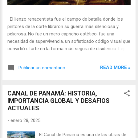
El lienzo renacentista fue el campo de batalla donde los
pintores de la corte libraron su guerra más silenciosa y
peligrosa. No fue un mero capricho estético; fue una
necesidad de supervivencia, un sofisticado código visual que
convirtió el arte en la forma más segura de disidencia. Lejos
de ser meros propagandistas del poder absoluto, estos
artistas eran agentes dobles, equilibrando su necesidad de
READ MORE »
Publicar un comentario
mecenazgo real con la obligación de preservar su integridad
política o simplemente la vida. En una era donde la censura
era la norma y la Inquisición vigilaba cada pincelada, los
CANAL DE PANAMÁ: HISTORIA,
pintores encontraron en los símbolos, las distorsiones y los
IMPORTANCIA GLOBAL Y DESAFIOS
objetos cotidianos un lenguaje cifrado capaz de eludir a los
ACTUALES
censores y desafiar al trono. 🎭 La arquitectura del engaño
El retrato renacentista no era un simple reflejo de la realidad,
-
enero 28, 2025
sino un objeto tridimensional y multifacético. Los pintores
de la corte eran los agentes dobles definitivos, y dominaban
El Canal de Panamá es una de las obras de
el arte de la "resistencia óptica". ...