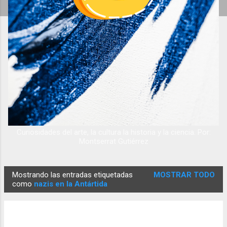
Curiosidades del arte, la cultura la historia y la ciencia. Por:
Montserrat Gutiérrez
Mostrando las entradas etiquetadas
MOSTRAR TODO
E
como
nazis en la Antártida
n
t
r