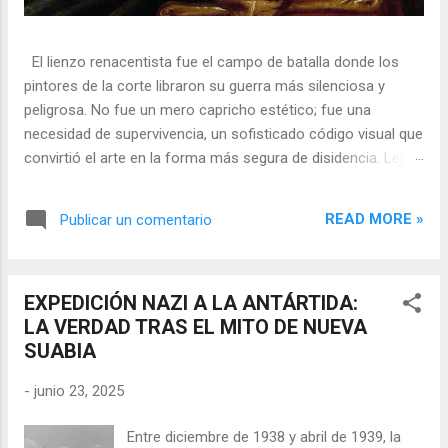
El lienzo renacentista fue el campo de batalla donde los
pintores de la corte libraron su guerra más silenciosa y
peligrosa. No fue un mero capricho estético; fue una
necesidad de supervivencia, un sofisticado código visual que
convirtió el arte en la forma más segura de disidencia. Lejos
de ser meros propagandistas del poder absoluto, estos
artistas eran agentes dobles, equilibrando su necesidad de
READ MORE »
Publicar un comentario
mecenazgo real con la obligación de preservar su integridad
política o simplemente la vida. En una era donde la censura
era la norma y la Inquisición vigilaba cada pincelada, los
EXPEDICIÓN NAZI A LA ANTÁRTIDA:
pintores encontraron en los símbolos, las distorsiones y los
LA VERDAD TRAS EL MITO DE NUEVA
objetos cotidianos un lenguaje cifrado capaz de eludir a los
SUABIA
censores y desafiar al trono. 🎭 La arquitectura del engaño
El retrato renacentista no era un simple reflejo de la realidad,
-
junio 23, 2025
sino un objeto tridimensional y multifacético. Los pintores
de la corte eran los agentes dobles definitivos, y dominaban
Entre diciembre de 1938 y abril de 1939, la
el arte de la "resistencia óptica". ...