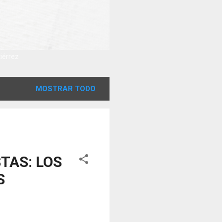
tiérrez
MOSTRAR TODO
TAS: LOS
S