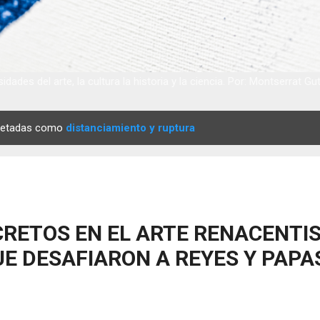
idades del arte, la cultura la historia y la ciencia. Por: Montserrat Gu
quetadas como
distanciamiento y ruptura
RETOS EN EL ARTE RENACENTIS
E DESAFIARON A REYES Y PAPA