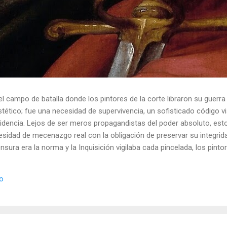
el campo de batalla donde los pintores de la corte libraron su guerra
ético; fue una necesidad de supervivencia, un sofisticado código vis
idencia. Lejos de ser meros propagandistas del poder absoluto, esto
esidad de mecenazgo real con la obligación de preservar su integrid
nsura era la norma y la Inquisición vigilaba cada pincelada, los pint
 los objetos cotidianos un lenguaje cifrado capaz de eludir a los cen
o El retrato renacentista no era un simple reflejo de la realidad, sin
io
de la corte eran los agentes dobles definitivos, y dominaban el arte de 