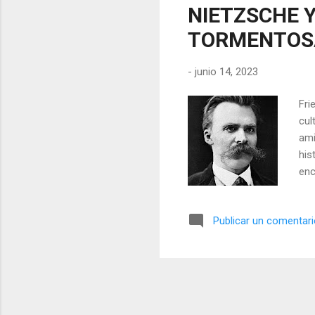
NIETZSCHE 
TORMENTOS
-
junio 14, 2023
Fri
cul
ami
his
enc
Nie
mús
Publicar un comentar
Nie
de 
obr
un 