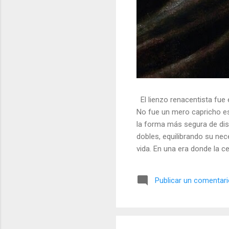
El lienzo renacentista fue 
No fue un mero capricho est
la forma más segura de dis
dobles, equilibrando su nec
vida. En una era donde la ce
símbolos, las distorsiones y
🎭 La arquitectura del engañ
Publicar un comentar
multifacético. Los pintores 