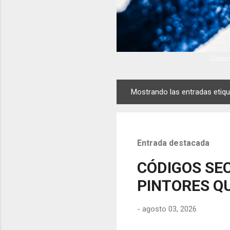
Curios
Mostrando las entradas eti
E
n
t
r
Entrada destacada
a
d
CÓDIGOS SEC
a
PINTORES QU
s
-
agosto 03, 2026