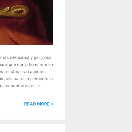
 más silenciosa y peligrosa.
ual que convirtió el arte en
s artistas eran agentes
ad política o simplemente la
ores encontraron en los
sores y desafiar al trono.
o un objeto tridimensional y
READ MORE »
la "resistencia óptica". ...