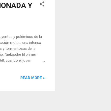
IONADA Y
luyentes y polémicos de la
ación mutua, una intensa
as y tormentosas de la
cio. Nietzsche El primer
68, cuando el joven
ncuenta. Fue la hermana del
e se produjo el encuentro.
READ MORE »
de Basilea y un apasionado
, que había estrenado
emberg. El encuentro fue