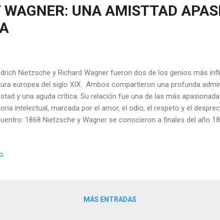
Y WAGNER: UNA AMISTTAD APAS
A
edrich Nietzsche y Richard Wagner fueron dos de los genios más inf
tura europea del siglo XIX. Ambos compartieron una profunda admir
stad y una aguda crítica. Su relación fue una de las más apasionad
toria intelectual, marcada por el amor, el odio, el respeto y el despre
uentro: 1868 Nietzsche y Wagner se conocieron a finales del año 18
tzsche tenía veinticuatro años, y su admirado Wagner pasaba los ci
ico, Ottilie Brockhause, quien invitó a Nietzsche a la velada en la qu
io
tzsche era entonces profesor de filología clásica en la Universidad 
la música. Wagner era ya un compositor consagrado y controvertido
as maestras como Tristán e Isolda o Los maestros cantores de Núr
flechazo intelectual y artístico. Nietzsche qu...
MÁS ENTRADAS