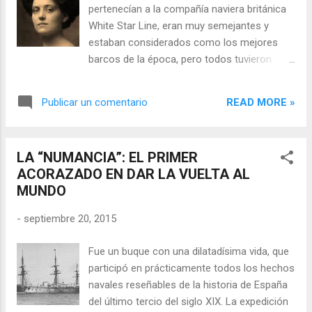
pertenecían a la compañía naviera británica
White Star Line, eran muy semejantes y
estaban considerados como los mejores
barcos de la época, pero todos tuvieron
algún tipo de accidente. Una joven
camarera irlandesa estaba en 1911 en el
READ MORE »
Publicar un comentario
Olympic cuando éste colisionó contra el
Hawke, un año después se salvó del
naufragio del Titanic y cuatro más tarde
LA “NUMANCIA”: EL PRIMER
también del hundimiento del Britannic.
ACORAZADO EN DAR LA VUELTA AL
Violet Jessop White Star Line La compañía
MUNDO
naviera británica Oceanic Steam Navigation
Company, conocida como White Star Line,
-
septiembre 20, 2015
dedicada al transporte de pasajeros y carga
durante los siglos XIX y XX, fue fundada en
Fue un buque con una dilatadísima vida, que
Liverpool (Inglaterra) en 1845 por John
participó en prácticamente todos los hechos
Pikington y Henry Threlfall Wilson con la idea
navales reseñables de la historia de España
de atender al floreciente comercio de oro
del último tercio del siglo XIX. La expedición
entre Gran Bretaña y Australia. Para las