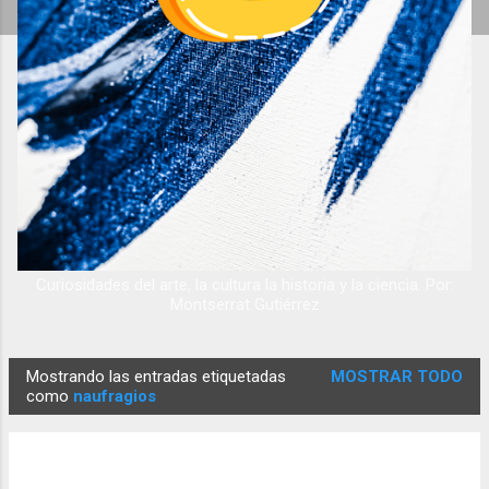
Curiosidades del arte, la cultura la historia y la ciencia. Por:
Montserrat Gutiérrez
Mostrando las entradas etiquetadas
MOSTRAR TODO
E
como
naufragios
n
t
r