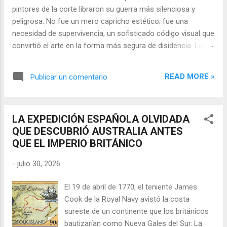
pintores de la corte libraron su guerra más silenciosa y
peligrosa. No fue un mero capricho estético; fue una
necesidad de supervivencia, un sofisticado código visual que
convirtió el arte en la forma más segura de disidencia. Lejos
de ser meros propagandistas del poder absoluto, estos
artistas eran agentes dobles, equilibrando su necesidad de
READ MORE »
Publicar un comentario
mecenazgo real con la obligación de preservar su integridad
política o simplemente la vida. En una era donde la censura
era la norma y la Inquisición vigilaba cada pincelada, los
LA EXPEDICIÓN ESPAÑOLA OLVIDADA
pintores encontraron en los símbolos, las distorsiones y los
QUE DESCUBRIÓ AUSTRALIA ANTES
objetos cotidianos un lenguaje cifrado capaz de eludir a los
QUE EL IMPERIO BRITÁNICO
censores y desafiar al trono. 🎭 La arquitectura del engaño
El retrato renacentista no era un simple reflejo de la realidad,
-
julio 30, 2026
sino un objeto tridimensional y multifacético. Los pintores
de la corte eran los agentes dobles definitivos, y dominaban
El 19 de abril de 1770, el teniente James
el arte de la "resistencia óptica". ...
Cook de la Royal Navy avistó la costa
sureste de un continente que los británicos
bautizarían como Nueva Gales del Sur. La