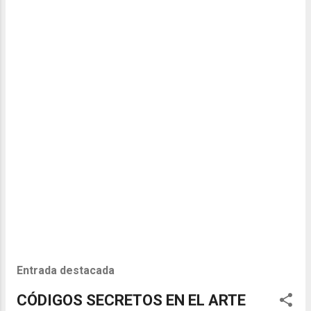
a
d
a
s
Entrada destacada
CÓDIGOS SECRETOS EN EL ARTE