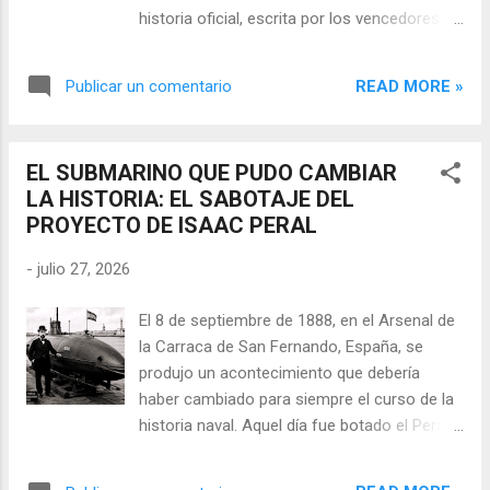
historia oficial, escrita por los vencedores,
ha consagrado a Cook como el
"descubridor" de Australia. Pero hay un
READ MORE »
Publicar un comentario
problema: 164 años antes, un navegante
español ya había surcado aquellas aguas,
cartografiado sus costas y demostrado que
EL SUBMARINO QUE PUDO CAMBIAR
Nueva Guinea no era parte del mítico
LA HISTORIA: EL SABOTAJE DEL
continente austral. Su nombre era Luis Váez
PROYECTO DE ISAAC PERAL
de Torres . Y su expedición de 1606 fue
deliberadamente borrada de los anales de la
-
julio 27, 2026
historia. Este artículo es una investigación
sobre el descubrimiento español de
El 8 de septiembre de 1888, en el Arsenal de
Australia , una gesta que la Corona española
la Carraca de San Fernando, España, se
clasificó como secreto de Estado y que el
produjo un acontecimiento que debería
Imperio Británico saqueó, tradujo y
haber cambiado para siempre el curso de la
reescribió para reclamar para sí la soberanía
historia naval. Aquel día fue botado el Peral ,
de un continente entero. Desenterramos los
el primer submarino totalmente eléctrico del
mapas, los manuscritos y las pruebas
mundo y equipado con torpedos . Medía 22