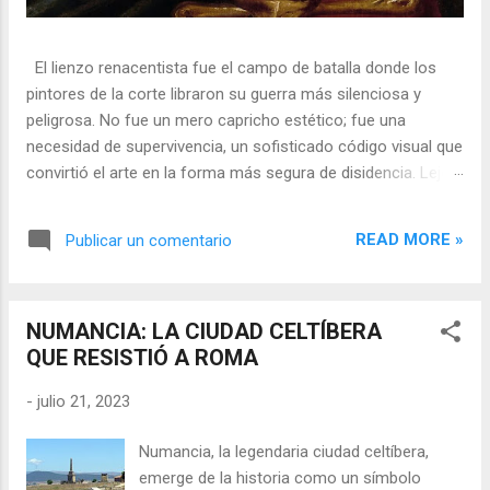
El lienzo renacentista fue el campo de batalla donde los
pintores de la corte libraron su guerra más silenciosa y
peligrosa. No fue un mero capricho estético; fue una
necesidad de supervivencia, un sofisticado código visual que
convirtió el arte en la forma más segura de disidencia. Lejos
de ser meros propagandistas del poder absoluto, estos
artistas eran agentes dobles, equilibrando su necesidad de
READ MORE »
Publicar un comentario
mecenazgo real con la obligación de preservar su integridad
política o simplemente la vida. En una era donde la censura
era la norma y la Inquisición vigilaba cada pincelada, los
NUMANCIA: LA CIUDAD CELTÍBERA
pintores encontraron en los símbolos, las distorsiones y los
QUE RESISTIÓ A ROMA
objetos cotidianos un lenguaje cifrado capaz de eludir a los
censores y desafiar al trono. 🎭 La arquitectura del engaño
-
julio 21, 2023
El retrato renacentista no era un simple reflejo de la realidad,
sino un objeto tridimensional y multifacético. Los pintores
Numancia, la legendaria ciudad celtíbera,
de la corte eran los agentes dobles definitivos, y dominaban
emerge de la historia como un símbolo
el arte de la "resistencia óptica". ...