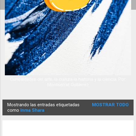
Curiosidades del arte, la cultura la historia y la ciencia. Por:
Montserrat Gutiérrez
Mostrando las entradas etiquetadas
MOSTRAR TODO
E
como
Inma Shara
n
t
r