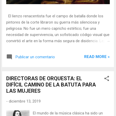
El lienzo renacentista fue el campo de batalla donde los
pintores de la corte libraron su guerra más silenciosa y
peligrosa. No fue un mero capricho estético; fue una
necesidad de supervivencia, un sofisticado código visual que
convirtió el arte en la forma más segura de disidencia. Lejos
de ser meros propagandistas del poder absoluto, estos
artistas eran agentes dobles, equilibrando su necesidad de
READ MORE »
Publicar un comentario
mecenazgo real con la obligación de preservar su integridad
política o simplemente la vida. En una era donde la censura
era la norma y la Inquisición vigilaba cada pincelada, los
DIRECTORAS DE ORQUESTA: EL
pintores encontraron en los símbolos, las distorsiones y los
DIFÍCIL CAMINO DE LA BATUTA PARA
objetos cotidianos un lenguaje cifrado capaz de eludir a los
LAS MUJERES
censores y desafiar al trono. 🎭 La arquitectura del engaño
El retrato renacentista no era un simple reflejo de la realidad,
-
diciembre 13, 2019
sino un objeto tridimensional y multifacético. Los pintores
de la corte eran los agentes dobles definitivos, y dominaban
El mundo de la música clásica ha sido un
el arte de la "resistencia óptica". ...