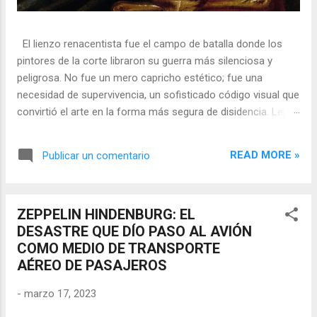
El lienzo renacentista fue el campo de batalla donde los
pintores de la corte libraron su guerra más silenciosa y
peligrosa. No fue un mero capricho estético; fue una
necesidad de supervivencia, un sofisticado código visual que
convirtió el arte en la forma más segura de disidencia. Lejos
de ser meros propagandistas del poder absoluto, estos
artistas eran agentes dobles, equilibrando su necesidad de
READ MORE »
Publicar un comentario
mecenazgo real con la obligación de preservar su integridad
política o simplemente la vida. En una era donde la censura
era la norma y la Inquisición vigilaba cada pincelada, los
ZEPPELIN HINDENBURG: EL
pintores encontraron en los símbolos, las distorsiones y los
DESASTRE QUE DÍO PASO AL AVIÓN
objetos cotidianos un lenguaje cifrado capaz de eludir a los
COMO MEDIO DE TRANSPORTE
censores y desafiar al trono. 🎭 La arquitectura del engaño
AÉREO DE PASAJEROS
El retrato renacentista no era un simple reflejo de la realidad,
sino un objeto tridimensional y multifacético. Los pintores
-
marzo 17, 2023
de la corte eran los agentes dobles definitivos, y dominaban
el arte de la "resistencia óptica". ...