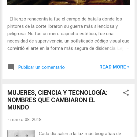
El lienzo renacentista fue el campo de batalla donde los
pintores de la corte libraron su guerra más silenciosa y
peligrosa. No fue un mero capricho estético; fue una
necesidad de supervivencia, un sofisticado código visual que
convirtió el arte en la forma más segura de disidencia. Lejos
de ser meros propagandistas del poder absoluto, estos
artistas eran agentes dobles, equilibrando su necesidad de
READ MORE »
Publicar un comentario
mecenazgo real con la obligación de preservar su integridad
política o simplemente la vida. En una era donde la censura
era la norma y la Inquisición vigilaba cada pincelada, los
MUJERES, CIENCIA Y TECNOLOGÍA:
pintores encontraron en los símbolos, las distorsiones y los
NOMBRES QUE CAMBIARON EL
objetos cotidianos un lenguaje cifrado capaz de eludir a los
MUNDO
censores y desafiar al trono. 🎭 La arquitectura del engaño
El retrato renacentista no era un simple reflejo de la realidad,
-
marzo 08, 2018
sino un objeto tridimensional y multifacético. Los pintores
de la corte eran los agentes dobles definitivos, y dominaban
Cada día salen a la luz más biografías de
el arte de la "resistencia óptica". ...