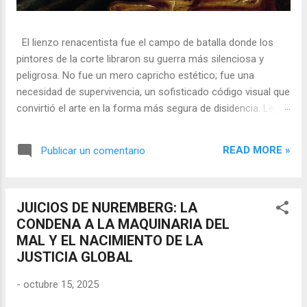
El lienzo renacentista fue el campo de batalla donde los
pintores de la corte libraron su guerra más silenciosa y
peligrosa. No fue un mero capricho estético; fue una
necesidad de supervivencia, un sofisticado código visual que
convirtió el arte en la forma más segura de disidencia. Lejos
de ser meros propagandistas del poder absoluto, estos
artistas eran agentes dobles, equilibrando su necesidad de
READ MORE »
Publicar un comentario
mecenazgo real con la obligación de preservar su integridad
política o simplemente la vida. En una era donde la censura
era la norma y la Inquisición vigilaba cada pincelada, los
JUICIOS DE NUREMBERG: LA
pintores encontraron en los símbolos, las distorsiones y los
CONDENA A LA MAQUINARIA DEL
objetos cotidianos un lenguaje cifrado capaz de eludir a los
MAL Y EL NACIMIENTO DE LA
censores y desafiar al trono. 🎭 La arquitectura del engaño
JUSTICIA GLOBAL
El retrato renacentista no era un simple reflejo de la realidad,
sino un objeto tridimensional y multifacético. Los pintores
-
octubre 15, 2025
de la corte eran los agentes dobles definitivos, y dominaban
el arte de la "resistencia óptica". ...