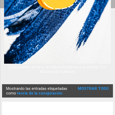
Curiosidades del arte, la cultura la historia y la ciencia. Por:
Montserrat Gutiérrez
Mostrando las entradas etiquetadas
MOSTRAR TODO
E
como
teoría de la conspiración
n
t
r