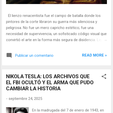
El lienzo renacentista fue el campo de batalla donde los
pintores de la corte libraron su guerra más silenciosa y
peligrosa. No fue un mero capricho estético; fue una
necesidad de supervivencia, un sofisticado código visual que
convirtió el arte en la forma más segura de disidencia. Lejos
de ser meros propagandistas del poder absoluto, estos
artistas eran agentes dobles, equilibrando su necesidad de
READ MORE »
Publicar un comentario
mecenazgo real con la obligación de preservar su integridad
política o simplemente la vida. En una era donde la censura
era la norma y la Inquisición vigilaba cada pincelada, los
NIKOLA TESLA: LOS ARCHIVOS QUE
pintores encontraron en los símbolos, las distorsiones y los
EL FBI OCULTÓ Y EL ARMA QUE PUDO
objetos cotidianos un lenguaje cifrado capaz de eludir a los
CAMBIAR LA HISTORIA
censores y desafiar al trono. 🎭 La arquitectura del engaño
El retrato renacentista no era un simple reflejo de la realidad,
-
septiembre 24, 2025
sino un objeto tridimensional y multifacético. Los pintores
de la corte eran los agentes dobles definitivos, y dominaban
En la madrugada del 7 de enero de 1943, en
el arte de la "resistencia óptica". ...