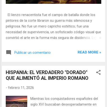
El lienzo renacentista fue el campo de batalla donde los
pintores de la corte libraron su guerra más silenciosa y
peligrosa. No fue un mero capricho estético; fue una
necesidad de supervivencia, un sofisticado código visual que
convirtió el arte en la forma más segura de disidencia. Lejos
de ser meros propagandistas del poder absoluto, estos
artistas eran agentes dobles, equilibrando su necesidad de
READ MORE »
Publicar un comentario
mecenazgo real con la obligación de preservar su integridad
política o simplemente la vida. En una era donde la censura
era la norma y la Inquisición vigilaba cada pincelada, los
HISPANIA: EL VERDADERO "DORADO"
pintores encontraron en los símbolos, las distorsiones y los
QUE ALIMENTÓ AL IMPERIO ROMANO
objetos cotidianos un lenguaje cifrado capaz de eludir a los
censores y desafiar al trono. 🎭 La arquitectura del engaño
-
febrero 11, 2026
El retrato renacentista no era un simple reflejo de la realidad,
sino un objeto tridimensional y multifacético. Los pintores
Mientras los conquistadores españoles del
de la corte eran los agentes dobles definitivos, y dominaban
siglo XVI buscaban desesperadamente en
el arte de la "resistencia óptica". ...