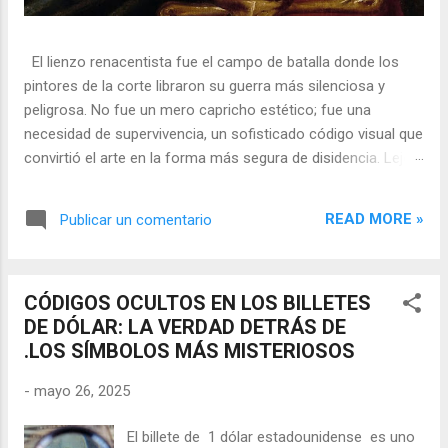
El lienzo renacentista fue el campo de batalla donde los
pintores de la corte libraron su guerra más silenciosa y
peligrosa. No fue un mero capricho estético; fue una
necesidad de supervivencia, un sofisticado código visual que
convirtió el arte en la forma más segura de disidencia. Lejos
de ser meros propagandistas del poder absoluto, estos
artistas eran agentes dobles, equilibrando su necesidad de
READ MORE »
Publicar un comentario
mecenazgo real con la obligación de preservar su integridad
política o simplemente la vida. En una era donde la censura
era la norma y la Inquisición vigilaba cada pincelada, los
CÓDIGOS OCULTOS EN LOS BILLETES
pintores encontraron en los símbolos, las distorsiones y los
DE DÓLAR: LA VERDAD DETRÁS DE
objetos cotidianos un lenguaje cifrado capaz de eludir a los
.LOS SÍMBOLOS MÁS MISTERIOSOS
censores y desafiar al trono. 🎭 La arquitectura del engaño
El retrato renacentista no era un simple reflejo de la realidad,
-
mayo 26, 2025
sino un objeto tridimensional y multifacético. Los pintores
de la corte eran los agentes dobles definitivos, y dominaban
El billete de 1 dólar estadounidense es uno
el arte de la "resistencia óptica". ...