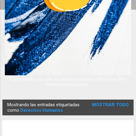
Curiosidades del arte, la cultura la historia y la ciencia. Por:
Montserrat Gutiérrez
Mostrando las entradas etiquetadas
MOSTRAR TODO
E
como
Derechos Humanos
n
t
r