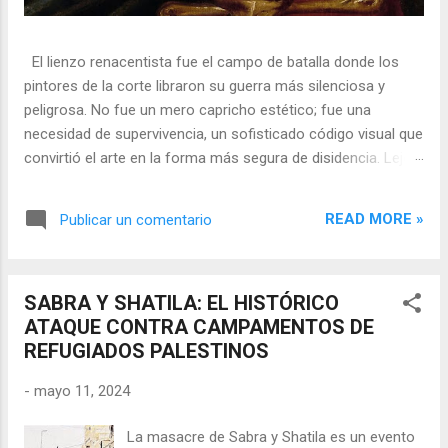
El lienzo renacentista fue el campo de batalla donde los
pintores de la corte libraron su guerra más silenciosa y
peligrosa. No fue un mero capricho estético; fue una
necesidad de supervivencia, un sofisticado código visual que
convirtió el arte en la forma más segura de disidencia. Lejos
de ser meros propagandistas del poder absoluto, estos
artistas eran agentes dobles, equilibrando su necesidad de
READ MORE »
Publicar un comentario
mecenazgo real con la obligación de preservar su integridad
política o simplemente la vida. En una era donde la censura
era la norma y la Inquisición vigilaba cada pincelada, los
SABRA Y SHATILA: EL HISTÓRICO
pintores encontraron en los símbolos, las distorsiones y los
ATAQUE CONTRA CAMPAMENTOS DE
objetos cotidianos un lenguaje cifrado capaz de eludir a los
REFUGIADOS PALESTINOS
censores y desafiar al trono. 🎭 La arquitectura del engaño
El retrato renacentista no era un simple reflejo de la realidad,
-
mayo 11, 2024
sino un objeto tridimensional y multifacético. Los pintores
de la corte eran los agentes dobles definitivos, y dominaban
La masacre de Sabra y Shatila es un evento
el arte de la "resistencia óptica". ...