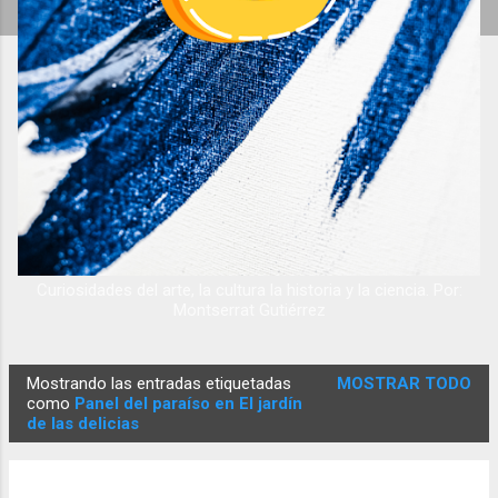
Curiosidades del arte, la cultura la historia y la ciencia. Por:
Montserrat Gutiérrez
Mostrando las entradas etiquetadas
MOSTRAR TODO
E
como
Panel del paraíso en El jardín
de las delicias
n
t
r