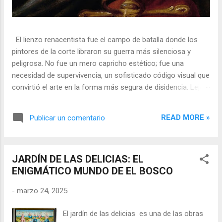
El lienzo renacentista fue el campo de batalla donde los
pintores de la corte libraron su guerra más silenciosa y
peligrosa. No fue un mero capricho estético; fue una
necesidad de supervivencia, un sofisticado código visual que
convirtió el arte en la forma más segura de disidencia. Lejos
de ser meros propagandistas del poder absoluto, estos
artistas eran agentes dobles, equilibrando su necesidad de
READ MORE »
Publicar un comentario
mecenazgo real con la obligación de preservar su integridad
política o simplemente la vida. En una era donde la censura
era la norma y la Inquisición vigilaba cada pincelada, los
JARDÍN DE LAS DELICIAS: EL
pintores encontraron en los símbolos, las distorsiones y los
ENIGMÁTICO MUNDO DE EL BOSCO
objetos cotidianos un lenguaje cifrado capaz de eludir a los
censores y desafiar al trono. 🎭 La arquitectura del engaño
-
marzo 24, 2025
El retrato renacentista no era un simple reflejo de la realidad,
sino un objeto tridimensional y multifacético. Los pintores
El jardín de las delicias es una de las obras
de la corte eran los agentes dobles definitivos, y dominaban