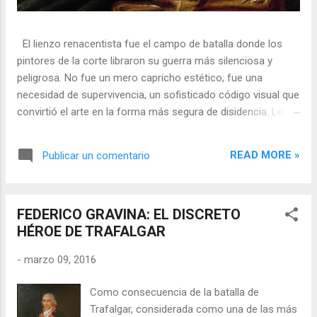
El lienzo renacentista fue el campo de batalla donde los
pintores de la corte libraron su guerra más silenciosa y
peligrosa. No fue un mero capricho estético; fue una
necesidad de supervivencia, un sofisticado código visual que
convirtió el arte en la forma más segura de disidencia. Lejos
de ser meros propagandistas del poder absoluto, estos
artistas eran agentes dobles, equilibrando su necesidad de
READ MORE »
Publicar un comentario
mecenazgo real con la obligación de preservar su integridad
política o simplemente la vida. En una era donde la censura
era la norma y la Inquisición vigilaba cada pincelada, los
FEDERICO GRAVINA: EL DISCRETO
pintores encontraron en los símbolos, las distorsiones y los
HÉROE DE TRAFALGAR
objetos cotidianos un lenguaje cifrado capaz de eludir a los
censores y desafiar al trono. 🎭 La arquitectura del engaño
-
marzo 09, 2016
El retrato renacentista no era un simple reflejo de la realidad,
sino un objeto tridimensional y multifacético. Los pintores
Como consecuencia de la batalla de
de la corte eran los agentes dobles definitivos, y dominaban
Trafalgar, considerada como una de las más
el arte de la "resistencia óptica". ...