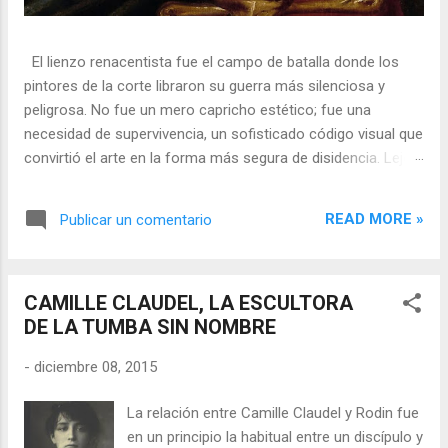
El lienzo renacentista fue el campo de batalla donde los
pintores de la corte libraron su guerra más silenciosa y
peligrosa. No fue un mero capricho estético; fue una
necesidad de supervivencia, un sofisticado código visual que
convirtió el arte en la forma más segura de disidencia. Lejos
de ser meros propagandistas del poder absoluto, estos
artistas eran agentes dobles, equilibrando su necesidad de
READ MORE »
Publicar un comentario
mecenazgo real con la obligación de preservar su integridad
política o simplemente la vida. En una era donde la censura
era la norma y la Inquisición vigilaba cada pincelada, los
CAMILLE CLAUDEL, LA ESCULTORA
pintores encontraron en los símbolos, las distorsiones y los
DE LA TUMBA SIN NOMBRE
objetos cotidianos un lenguaje cifrado capaz de eludir a los
censores y desafiar al trono. 🎭 La arquitectura del engaño
-
diciembre 08, 2015
El retrato renacentista no era un simple reflejo de la realidad,
sino un objeto tridimensional y multifacético. Los pintores
La relación entre Camille Claudel y Rodin fue
de la corte eran los agentes dobles definitivos, y dominaban
en un principio la habitual entre un discípulo y
el arte de la "resistencia óptica". ...