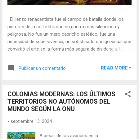
El lienzo renacentista fue el campo de batalla donde los
pintores de la corte libraron su guerra más silenciosa y
peligrosa. No fue un mero capricho estético; fue una
necesidad de supervivencia, un sofisticado código visual que
convirtió el arte en la forma más segura de disidencia. Lejos
de ser meros propagandistas del poder absoluto, estos
artistas eran agentes dobles, equilibrando su necesidad de
READ MORE »
Publicar un comentario
mecenazgo real con la obligación de preservar su integridad
política o simplemente la vida. En una era donde la censura
era la norma y la Inquisición vigilaba cada pincelada, los
COLONIAS MODERNAS: LOS ÚLTIMOS
pintores encontraron en los símbolos, las distorsiones y los
TERRITORIOS NO AUTÓNOMOS DEL
objetos cotidianos un lenguaje cifrado capaz de eludir a los
MUNDO SEGÚN LA ONU
censores y desafiar al trono. 🎭 La arquitectura del engaño
El retrato renacentista no era un simple reflejo de la realidad,
-
septiembre 13, 2024
sino un objeto tridimensional y multifacético. Los pintores
de la corte eran los agentes dobles definitivos, y dominaban
A pesar de los avances en la
el arte de la "resistencia óptica". ...