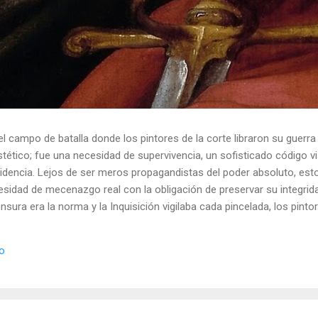
el campo de batalla donde los pintores de la corte libraron su guerra
ético; fue una necesidad de supervivencia, un sofisticado código vis
idencia. Lejos de ser meros propagandistas del poder absoluto, esto
esidad de mecenazgo real con la obligación de preservar su integrid
nsura era la norma y la Inquisición vigilaba cada pincelada, los pint
 los objetos cotidianos un lenguaje cifrado capaz de eludir a los cen
o El retrato renacentista no era un simple reflejo de la realidad, sin
io
de la corte eran los agentes dobles definitivos, y dominaban el arte de 