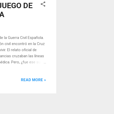
JUEGO DE
LA
 la Guerra Civil Española.
n civil encontró en la Cruz
r. El relato oficial de
lancias cruzaban las líneas
édica. Pero, ¿fue ese su
rchivos desclasificados del
s diplomáticas, que apunta
READ MORE »
 a socorrer; observaron,
nvirtieron en engranajes de
tablero español. Y el caso