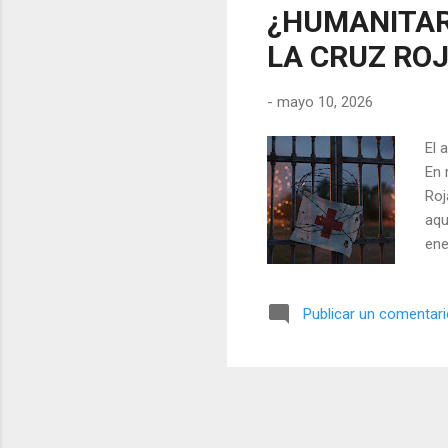
¿HUMANITAR
LA CRUZ ROJ
-
mayo 10, 2026
El 
En 
Roj
aqu
ene
úni
Com
Publicar un comentar
a u
inf
las
del