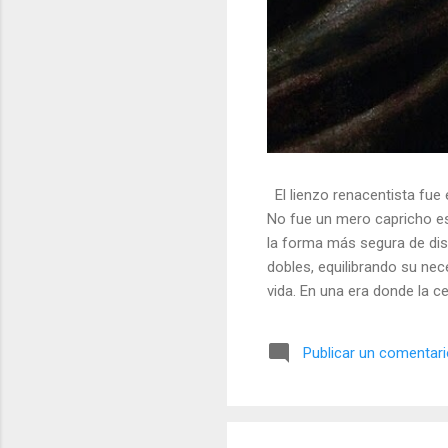
El lienzo renacentista fue 
No fue un mero capricho est
la forma más segura de dis
dobles, equilibrando su nec
vida. En una era donde la ce
símbolos, las distorsiones y
🎭 La arquitectura del engañ
Publicar un comentar
multifacético. Los pintores 