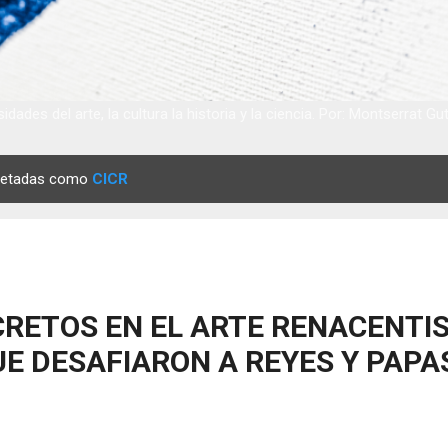
idades del arte, la cultura la historia y la ciencia. Por: Montserrat Gu
quetadas como
CICR
RETOS EN EL ARTE RENACENTIS
E DESAFIARON A REYES Y PAPA