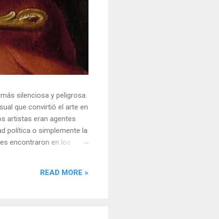
 más silenciosa y peligrosa.
ual que convirtió el arte en
s artistas eran agentes
ad política o simplemente la
ores encontraron en los
sores y desafiar al trono.
o un objeto tridimensional y
READ MORE »
la "resistencia óptica". ...