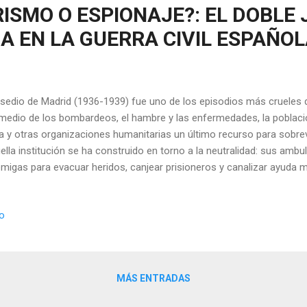
ISMO O ESPIONAJE?: EL DOBLE 
A EN LA GUERRA CIVIL ESPAÑO
asedio de Madrid (1936-1939) fue uno de los episodios más crueles de
medio de los bombardeos, el hambre y las enfermedades, la població
a y otras organizaciones humanitarias un último recurso para sobrevivi
ella institución se ha construido en torno a la neutralidad: sus ambu
migas para evacuar heridos, canjear prisioneros y canalizar ayuda m
co cometido? Existe una corriente de investigación, alimentada por a
ité Internacional de la Cruz Roja (CICR) así como por otras fuente
io
n rol mucho más ambiguo. Algunos de sus delegados no se limitaron
ormaron, filtraron información clasificada y, en algunos casos, se co
 redes de inteligencia internacional que competían por el control del 
 doctor Georges Henny,...
MÁS ENTRADAS