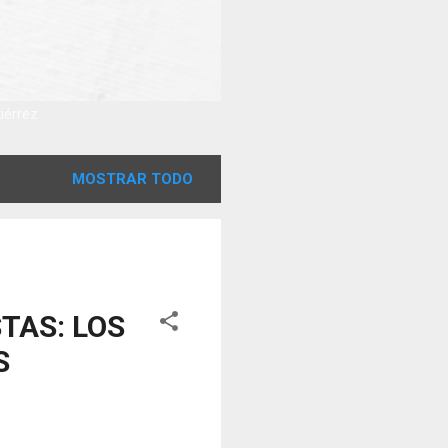
tiérrez
MOSTRAR TODO
TAS: LOS
S