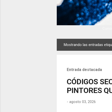
Curios
Mostrando las entradas eti
E
n
t
r
Entrada destacada
a
d
CÓDIGOS SEC
a
PINTORES QU
s
-
agosto 03, 2026