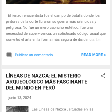
El lienzo renacentista fue el campo de batalla donde los
pintores de la corte libraron su guerra más silenciosa y
peligrosa. No fue un mero capricho estético; fue una
necesidad de supervivencia, un sofisticado código visual que
convirtió el arte en la forma más segura de disidencia. Lejos
de ser meros propagandistas del poder absoluto, estos
artistas eran agentes dobles, equilibrando su necesidad de
READ MORE »
Publicar un comentario
mecenazgo real con la obligación de preservar su integridad
política o simplemente la vida. En una era donde la censura
era la norma y la Inquisición vigilaba cada pincelada, los
LÍNEAS DE NAZCA: EL MISTERIO
pintores encontraron en los símbolos, las distorsiones y los
ARQUEOLÓGICO MÁS FASCINANTE
objetos cotidianos un lenguaje cifrado capaz de eludir a los
DEL MUNDO EN PERÚ
censores y desafiar al trono. 🎭 La arquitectura del engaño
El retrato renacentista no era un simple reflejo de la realidad,
-
junio 13, 2024
sino un objeto tridimensional y multifacético. Los pintores
de la corte eran los agentes dobles definitivos, y dominaban
Las Líneas de Nazca , situadas en las
el arte de la "resistencia óptica". ...