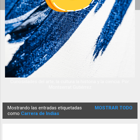
Curiosidades del arte, la cultura la historia y la ciencia. Por:
Montserrat Gutiérrez
Mostrando las entradas etiquetadas
MOSTRAR TODO
E
como
Carrera de Indias
n
t
r