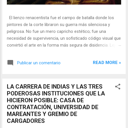
El lienzo renacentista fue el campo de batalla donde los
pintores de la corte libraron su guerra más silenciosa y
peligrosa. No fue un mero capricho estético; fue una
necesidad de supervivencia, un sofisticado código visual que
convirtió el arte en la forma más segura de disidencia. Lejos
de ser meros propagandistas del poder absoluto, estos
artistas eran agentes dobles, equilibrando su necesidad de
READ MORE »
Publicar un comentario
mecenazgo real con la obligación de preservar su integridad
política o simplemente la vida. En una era donde la censura
era la norma y la Inquisición vigilaba cada pincelada, los
LA CARRERA DE INDIAS Y LAS TRES
pintores encontraron en los símbolos, las distorsiones y los
PODEROSAS INSTITUCIONES QUE LA
objetos cotidianos un lenguaje cifrado capaz de eludir a los
HICIERON POSIBLE: CASA DE
censores y desafiar al trono. 🎭 La arquitectura del engaño
CONTRATACIÓN, UNIVERSIDAD DE
El retrato renacentista no era un simple reflejo de la realidad,
MAREANTES Y GREMIO DE
sino un objeto tridimensional y multifacético. Los pintores
CARGADORES
de la corte eran los agentes dobles definitivos, y dominaban
el arte de la "resistencia óptica". ...