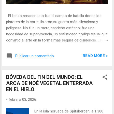
El lienzo renacentista fue el campo de batalla donde los
pintores de la corte libraron su guerra más silenciosa y
peligrosa. No fue un mero capricho estético; fue una
necesidad de supervivencia, un sofisticado código visual que
convirtió el arte en la forma más segura de disidencia. Lejos
de ser meros propagandistas del poder absoluto, estos
artistas eran agentes dobles, equilibrando su necesidad de
READ MORE »
Publicar un comentario
mecenazgo real con la obligación de preservar su integridad
política o simplemente la vida. En una era donde la censura
era la norma y la Inquisición vigilaba cada pincelada, los
BÓVEDA DEL FIN DEL MUNDO: EL
pintores encontraron en los símbolos, las distorsiones y los
ARCA DE NOÉ VEGETAL ENTERRADA
objetos cotidianos un lenguaje cifrado capaz de eludir a los
EN EL HIELO
censores y desafiar al trono. 🎭 La arquitectura del engaño
El retrato renacentista no era un simple reflejo de la realidad,
-
febrero 03, 2026
sino un objeto tridimensional y multifacético. Los pintores
de la corte eran los agentes dobles definitivos, y dominaban
En la isla noruega de Spitsbergen, a 1.300
el arte de la "resistencia óptica". ...