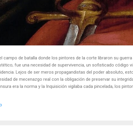
el campo de batalla donde los pintores de la corte libraron su guerra
ético; fue una necesidad de supervivencia, un sofisticado código vis
idencia. Lejos de ser meros propagandistas del poder absoluto, esto
esidad de mecenazgo real con la obligación de preservar su integrid
nsura era la norma y la Inquisición vigilaba cada pincelada, los pint
 los objetos cotidianos un lenguaje cifrado capaz de eludir a los cen
o El retrato renacentista no era un simple reflejo de la realidad, sin
io
de la corte eran los agentes dobles definitivos, y dominaban el arte de 