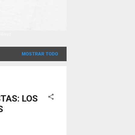
tiérrez
MOSTRAR TODO
TAS: LOS
S