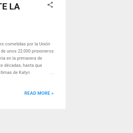
E LA
es cometidas por la Unión
 de unos 22.000 prisioneros
eria en la primavera de
te décadas, hasta que
ctimas de Katyn
a Segunda Guerra Mundial,
por el este, según lo
READ MORE »
 polaco fue derrotado y el
a la oposición polaca por la
ciales y civiles polacos