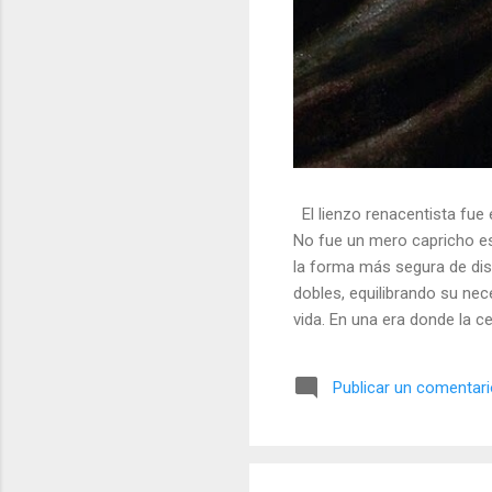
El lienzo renacentista fue 
No fue un mero capricho est
la forma más segura de dis
dobles, equilibrando su nec
vida. En una era donde la ce
símbolos, las distorsiones y
🎭 La arquitectura del engañ
Publicar un comentar
multifacético. Los pintores 