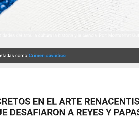
idades del arte, la cultura la historia y la ciencia. Por: Montserrat Gu
quetadas como
Crimen soviético
RETOS EN EL ARTE RENACENTIS
E DESAFIARON A REYES Y PAPA