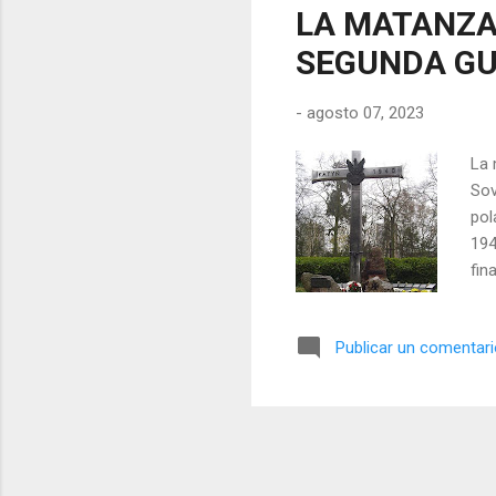
LA MATANZA
SEGUNDA GU
-
agosto 07, 2023
La 
Sov
pol
194
fin
Ant
Pol
Publicar un comentar
pac
paí
ocu
fue