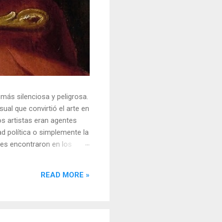
 más silenciosa y peligrosa.
ual que convirtió el arte en
s artistas eran agentes
ad política o simplemente la
ores encontraron en los
sores y desafiar al trono.
o un objeto tridimensional y
READ MORE »
la "resistencia óptica". ...