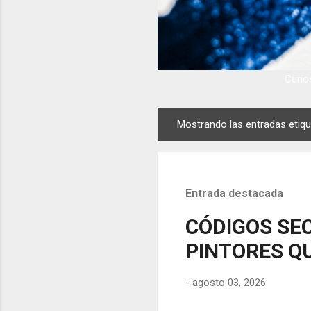
Curios
Mostrando las entradas eti
E
n
t
r
Entrada destacada
a
d
CÓDIGOS SEC
a
PINTORES QU
s
-
agosto 03, 2026