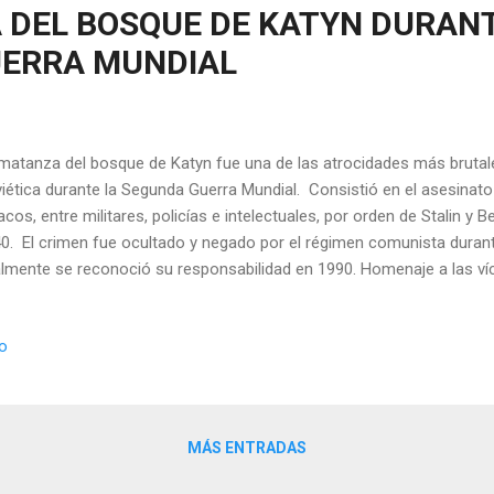
 DEL BOSQUE DE KATYN DURANT
ERRA MUNDIAL
matanza del bosque de Katyn fue una de las atrocidades más brutal
iética durante la Segunda Guerra Mundial. Consistió en el asesinato
acos, entre militares, policías e intelectuales, por orden de Stalin y B
0. El crimen fue ocultado y negado por el régimen comunista duran
almente se reconoció su responsabilidad en 1990. Homenaje a las ví
ecedentes y ejecución En septiembre de 1939, tras el estallido de l
onia fue invadida por dos frentes: el nazi por el oeste y el soviético 
io
tado en el acuerdo secreto del Pacto Ribbentrop-Mólotov. El ejército
s quedó dividido entre los dos invasores. Con el objetivo de eliminar 
pación soviética y facilitar el control del país, miles de soldados, ofi
ron capturados por los sovié...
MÁS ENTRADAS