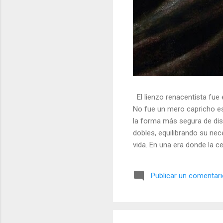
El lienzo renacentista fue 
No fue un mero capricho est
la forma más segura de dis
dobles, equilibrando su nec
vida. En una era donde la ce
símbolos, las distorsiones y
🎭 La arquitectura del engañ
Publicar un comentar
multifacético. Los pintores 