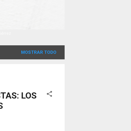
tiérrez
MOSTRAR TODO
TAS: LOS
S