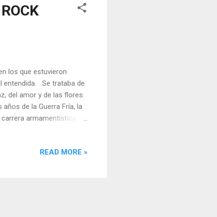
 ROCK
n los que estuvieron
al entendida. Se trataba de
z, del amor y de las flores:
años de la Guerra Fría, la
 carrera armamentística,
 jóvenes melenudos
u arte, su actitud, etc.
READ MORE »
obiernos de los Estados
de seguridad nacional, e
to. Lo que no sabías de la