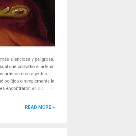
 más silenciosa y peligrosa.
ual que convirtió el arte en
s artistas eran agentes
ad política o simplemente la
ores encontraron en los
sores y desafiar al trono.
o un objeto tridimensional y
READ MORE »
la "resistencia óptica". ...