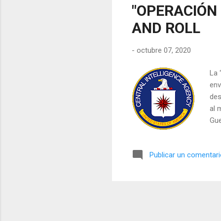
"OPERACIÓN
AND ROLL
-
octubre 07, 2020
La 
env
des
al 
Gue
cos
ant
Publicar un comentar
Est
Uni
int
Cas