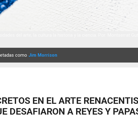
idades del arte, la cultura la historia y la ciencia. Por: Montserrat Gu
quetadas como
Jim Morrison
RETOS EN EL ARTE RENACENTIS
E DESAFIARON A REYES Y PAPA