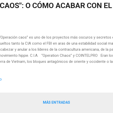
 CAOS": O CÓMO ACABAR CON EL
“Operación caos” es uno de los proyectos más oscuros y secretos e
ueltos tanto la CIA como el FBI en aras de una estabilidad social m
cabezar y anular a los líderes de la contracultura americana, de la pa
movimiento hippie. C.I.A. “Operation Chaos” y COINTELPRO Eran los 
rra de Vietnam, los bloques antagónicos de oriente y occidente o la
as con las que no estaban de acuerdo y que querían cambiar unos
ibelicistas mediante sus manifestaciones políticas, sus canciones, s
io
a “rebeldía”, iniciada en los años 50, les había convertido ante los g
dos de la época, no en un problema de cultura, sino en un problema 
entaron resolver esto cortándolo de raíz, llegando incluso al asesina
a B...
MÁS ENTRADAS