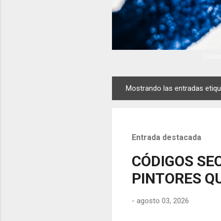
Curios
Mostrando las entradas eti
E
n
t
r
Entrada destacada
a
d
CÓDIGOS SEC
a
PINTORES QU
s
-
agosto 03, 2026