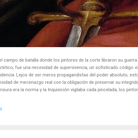
el campo de batalla donde los pintores de la corte libraron su guerra
ético; fue una necesidad de supervivencia, un sofisticado código vis
idencia. Lejos de ser meros propagandistas del poder absoluto, esto
esidad de mecenazgo real con la obligación de preservar su integrid
nsura era la norma y la Inquisición vigilaba cada pincelada, los pint
 los objetos cotidianos un lenguaje cifrado capaz de eludir a los cen
o El retrato renacentista no era un simple reflejo de la realidad, sin
io
de la corte eran los agentes dobles definitivos, y dominaban el arte de 