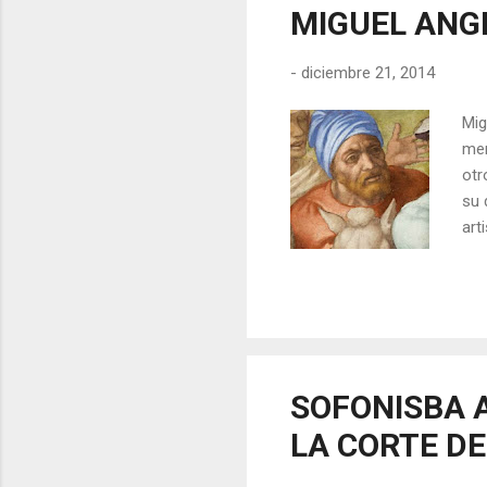
MIGUEL ANG
-
diciembre 21, 2014
Mig
men
otr
su 
art
cos
pro
cab
peq
boc
barb
SOFONISBA A
LA CORTE DE 