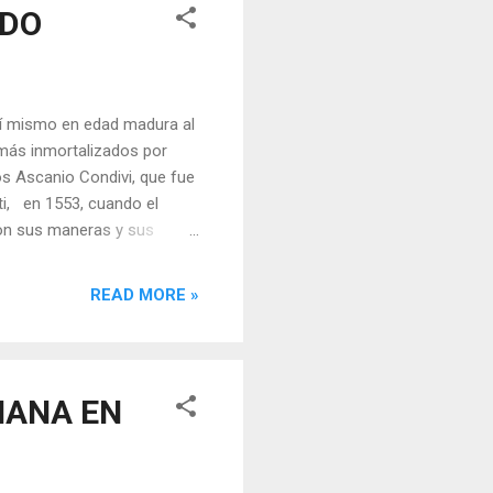
IDO
a sí mismo en edad madura al
s más inmortalizados por
os Ascanio Condivi, que fue
ti, en 1553, cuando el
con sus maneras y sus
as rectas; las sienes
, se separaban de la
READ MORE »
adas y los ojos más bien
s, más bien ralas, y su
resto; los cabellos y la
IANA EN