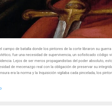
el campo de batalla donde los pintores de la corte libraron su guerra
ético; fue una necesidad de supervivencia, un sofisticado código vis
idencia. Lejos de ser meros propagandistas del poder absoluto, esto
esidad de mecenazgo real con la obligación de preservar su integrid
nsura era la norma y la Inquisición vigilaba cada pincelada, los pint
 los objetos cotidianos un lenguaje cifrado capaz de eludir a los cen
o El retrato renacentista no era un simple reflejo de la realidad, sin
io
de la corte eran los agentes dobles definitivos, y dominaban el arte de 