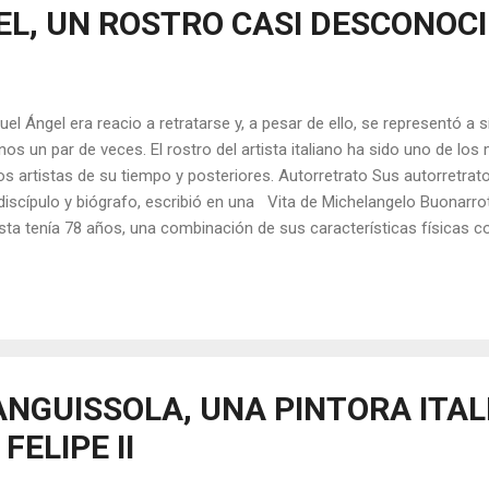
EL, UN ROSTRO CASI DESCONOC
uel Ángel era reacio a retratarse y, a pesar de ello, se representó 
os un par de veces. El rostro del artista italiano ha sido uno de lo
os artistas de su tiempo y posteriores. Autorretrato Sus autorretrat
discípulo y biógrafo, escribió en una Vita de Michelangelo Buonarro
ista tenía 78 años, una combinación de sus características físicas 
tumbres: “Su frente era cuadrada y amplia, atravesada por siete líne
minentes, sobresaliendo de las orejas, las cuales, más bien grandes
eza. La cara redonda, la nariz bastante gruesa, las cejas poco pobl
ueños, de color córneo pero con chispas amarillas y azules; las ceja
a, de labios finos, sobresale el inferior, el mentón, proporcionado al 
a...
NGUISSOLA, UNA PINTORA ITAL
FELIPE II