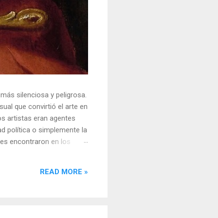
 más silenciosa y peligrosa.
ual que convirtió el arte en
s artistas eran agentes
ad política o simplemente la
ores encontraron en los
sores y desafiar al trono.
o un objeto tridimensional y
READ MORE »
la "resistencia óptica". ...