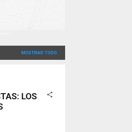
tiérrez
MOSTRAR TODO
TAS: LOS
S