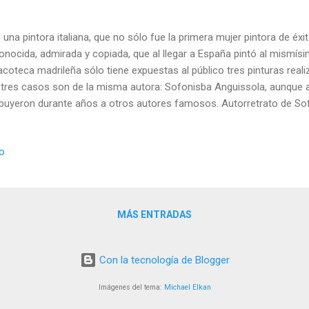
 una pintora italiana, que no sólo fue la primera mujer pintora de éxi
onocida, admirada y copiada, que al llegar a España pintó al mismísimo
acoteca madrileña sólo tiene expuestas al público tres pinturas reali
 tres casos son de la misma autora: Sofonisba Anguissola, aunque 
ibuyeron durante años a otros autores famosos. Autorretrato de So
onisba Sofonisba Anguissola nació en Cremona (Italia) hacia 1532 
ndo la mayor de siete hermanos (seis de los cuales eran niñas) . Su 
io
ndes inquietudes intelectuales, se esforzó siempre porque sus siete
mación artística y humanística, lo que contribuyó a que Sofonisba 
ístico de su época. El Renacimiento y el Barroco con mirada femeni
Sofonisba también fuero...
MÁS ENTRADAS
Con la tecnología de Blogger
Imágenes del tema:
Michael Elkan