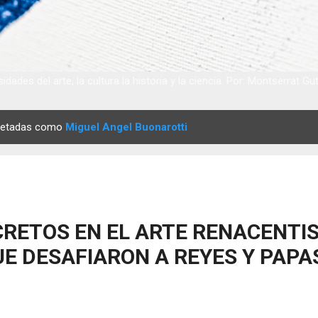
idades del arte, la cultura la historia y la ciencia. Por: Montserrat Gu
quetadas como
Miguel Angel Buonarotti
RETOS EN EL ARTE RENACENTIS
E DESAFIARON A REYES Y PAPA