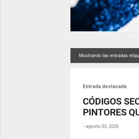
Curios
Mostrando las entradas eti
E
n
t
r
Entrada destacada
a
d
CÓDIGOS SEC
a
PINTORES QU
s
-
agosto 03, 2026