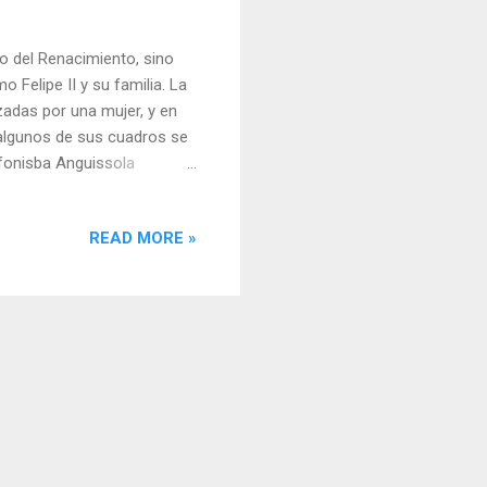
to del Renacimiento, sino
 Felipe II y su familia. La
zadas por una mujer, y en
algunos de sus cuadros se
fonisba Anguissola
en una familia acomodada,
padre, Amilcare, con
READ MORE »
 hijos recibieran una buena
destacarse en el panorama
na Cuatro de las hermanas