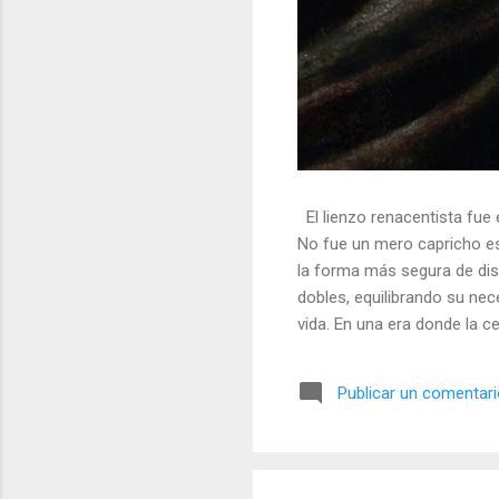
El lienzo renacentista fue 
No fue un mero capricho est
la forma más segura de dis
dobles, equilibrando su nec
vida. En una era donde la ce
símbolos, las distorsiones y
🎭 La arquitectura del engañ
Publicar un comentar
multifacético. Los pintores 