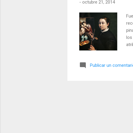
-
octubre 21, 2014
Fue
rec
pin
los
atr
Sof
sie
Publicar un comentar
gra
for
art
de 