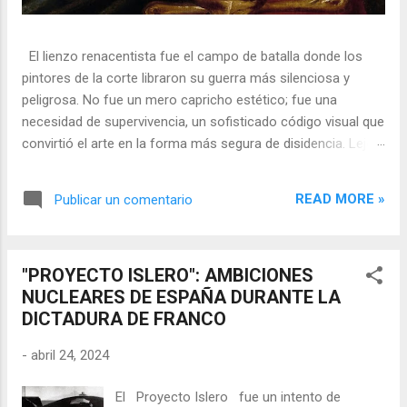
El lienzo renacentista fue el campo de batalla donde los
pintores de la corte libraron su guerra más silenciosa y
peligrosa. No fue un mero capricho estético; fue una
necesidad de supervivencia, un sofisticado código visual que
convirtió el arte en la forma más segura de disidencia. Lejos
de ser meros propagandistas del poder absoluto, estos
artistas eran agentes dobles, equilibrando su necesidad de
READ MORE »
Publicar un comentario
mecenazgo real con la obligación de preservar su integridad
política o simplemente la vida. En una era donde la censura
era la norma y la Inquisición vigilaba cada pincelada, los
"PROYECTO ISLERO": AMBICIONES
pintores encontraron en los símbolos, las distorsiones y los
NUCLEARES DE ESPAÑA DURANTE LA
objetos cotidianos un lenguaje cifrado capaz de eludir a los
DICTADURA DE FRANCO
censores y desafiar al trono. 🎭 La arquitectura del engaño
El retrato renacentista no era un simple reflejo de la realidad,
-
abril 24, 2024
sino un objeto tridimensional y multifacético. Los pintores
de la corte eran los agentes dobles definitivos, y dominaban
El Proyecto Islero fue un intento de
el arte de la "resistencia óptica". ...