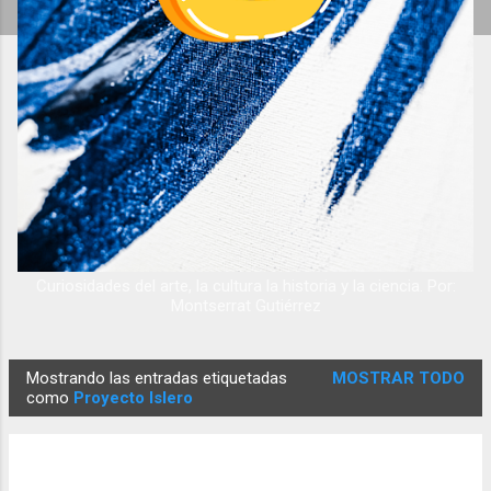
Curiosidades del arte, la cultura la historia y la ciencia. Por:
Montserrat Gutiérrez
Mostrando las entradas etiquetadas
MOSTRAR TODO
E
como
Proyecto Islero
n
t
r