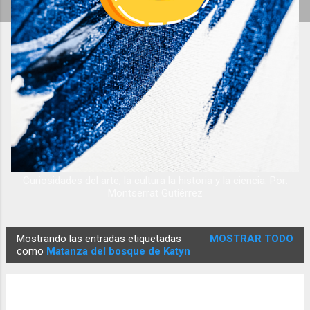
Curiosidades del arte, la cultura la historia y la ciencia. Por:
Montserrat Gutiérrez
Mostrando las entradas etiquetadas
MOSTRAR TODO
E
como
Matanza del bosque de Katyn
n
t
r