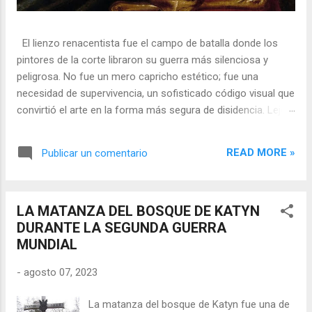
El lienzo renacentista fue el campo de batalla donde los
pintores de la corte libraron su guerra más silenciosa y
peligrosa. No fue un mero capricho estético; fue una
necesidad de supervivencia, un sofisticado código visual que
convirtió el arte en la forma más segura de disidencia. Lejos
de ser meros propagandistas del poder absoluto, estos
artistas eran agentes dobles, equilibrando su necesidad de
READ MORE »
Publicar un comentario
mecenazgo real con la obligación de preservar su integridad
política o simplemente la vida. En una era donde la censura
era la norma y la Inquisición vigilaba cada pincelada, los
LA MATANZA DEL BOSQUE DE KATYN
pintores encontraron en los símbolos, las distorsiones y los
DURANTE LA SEGUNDA GUERRA
objetos cotidianos un lenguaje cifrado capaz de eludir a los
MUNDIAL
censores y desafiar al trono. 🎭 La arquitectura del engaño
El retrato renacentista no era un simple reflejo de la realidad,
-
agosto 07, 2023
sino un objeto tridimensional y multifacético. Los pintores
de la corte eran los agentes dobles definitivos, y dominaban
La matanza del bosque de Katyn fue una de
el arte de la "resistencia óptica". ...