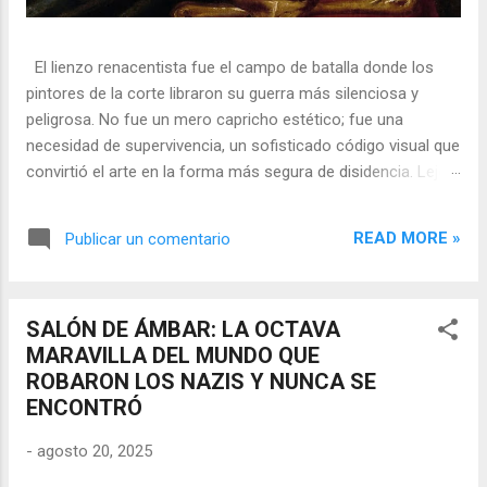
El lienzo renacentista fue el campo de batalla donde los
pintores de la corte libraron su guerra más silenciosa y
peligrosa. No fue un mero capricho estético; fue una
necesidad de supervivencia, un sofisticado código visual que
convirtió el arte en la forma más segura de disidencia. Lejos
de ser meros propagandistas del poder absoluto, estos
artistas eran agentes dobles, equilibrando su necesidad de
READ MORE »
Publicar un comentario
mecenazgo real con la obligación de preservar su integridad
política o simplemente la vida. En una era donde la censura
era la norma y la Inquisición vigilaba cada pincelada, los
SALÓN DE ÁMBAR: LA OCTAVA
pintores encontraron en los símbolos, las distorsiones y los
MARAVILLA DEL MUNDO QUE
objetos cotidianos un lenguaje cifrado capaz de eludir a los
ROBARON LOS NAZIS Y NUNCA SE
censores y desafiar al trono. 🎭 La arquitectura del engaño
ENCONTRÓ
El retrato renacentista no era un simple reflejo de la realidad,
sino un objeto tridimensional y multifacético. Los pintores
-
agosto 20, 2025
de la corte eran los agentes dobles definitivos, y dominaban
el arte de la "resistencia óptica". ...