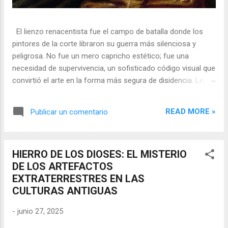
El lienzo renacentista fue el campo de batalla donde los
pintores de la corte libraron su guerra más silenciosa y
peligrosa. No fue un mero capricho estético; fue una
necesidad de supervivencia, un sofisticado código visual que
convirtió el arte en la forma más segura de disidencia. Lejos
de ser meros propagandistas del poder absoluto, estos
artistas eran agentes dobles, equilibrando su necesidad de
READ MORE »
Publicar un comentario
mecenazgo real con la obligación de preservar su integridad
política o simplemente la vida. En una era donde la censura
era la norma y la Inquisición vigilaba cada pincelada, los
HIERRO DE LOS DIOSES: EL MISTERIO
pintores encontraron en los símbolos, las distorsiones y los
DE LOS ARTEFACTOS
objetos cotidianos un lenguaje cifrado capaz de eludir a los
EXTRATERRESTRES EN LAS
censores y desafiar al trono. 🎭 La arquitectura del engaño
CULTURAS ANTIGUAS
El retrato renacentista no era un simple reflejo de la realidad,
sino un objeto tridimensional y multifacético. Los pintores
-
junio 27, 2025
de la corte eran los agentes dobles definitivos, y dominaban
el arte de la "resistencia óptica". ...